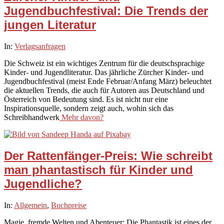
Jugendbuchfestival: Die Trends der
jungen Literatur
2026-
In:
Verlagsanfragen
02-
Die Schweiz ist ein wichtiges Zentrum für die deutschsprachige
04
Kinder- und Jugendliteratur. Das jährliche Zürcher Kinder- und
Jugendbuchfestival (meist Ende Februar/Anfang März) beleuchtet
die aktuellen Trends, die auch für Autoren aus Deutschland und
Österreich von Bedeutung sind. Es ist nicht nur eine
Inspirationsquelle, sondern zeigt auch, wohin sich das
Schreibhandwerk
Mehr davon?
Der Rattenfänger-Preis: Wie schreibt
man phantastisch für Kinder und
Jugendliche?
2026-
In:
Allgemein
,
Buchpreise
01-
Magie, fremde Welten und Abenteuer: Die Phantastik ist eines der
28