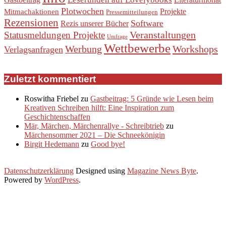
Plotwochen
Projekte
Mitmachaktionen
Pressemitteilungen
Rezensionen
Software
Rezis unserer Bücher
Veranstaltungen
Statusmeldungen Projekte
Umfrage
Wettbewerbe
Werbung
Workshops
Verlagsanfragen
Zuletzt kommentiert
Roswitha Friebel
zu
Gastbeitrag: 5 Gründe wie Lesen beim
Kreativen Schreiben hilft: Eine Inspiration zum
Geschichtenschaffen
Mär, Märchen, Märchenrallye - Schreibtrieb
zu
Märchensommer 2021 – Die Schneekönigin
Birgit Hedemann
zu
Good bye!
Datenschutzerklärung
Designed using
Magazine News Byte
.
Powered by
WordPress
.