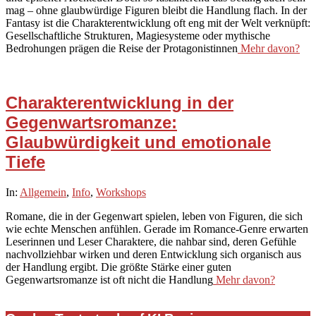
mag – ohne glaubwürdige Figuren bleibt die Handlung flach. In der
Fantasy ist die Charakterentwicklung oft eng mit der Welt verknüpft:
Gesellschaftliche Strukturen, Magiesysteme oder mythische
Bedrohungen prägen die Reise der Protagonistinnen
Mehr davon?
Charakterentwicklung in der
Gegenwartsromanze:
Glaubwürdigkeit und emotionale
Tiefe
2025-
In:
Allgemein
,
Info
,
Workshops
10-
Romane, die in der Gegenwart spielen, leben von Figuren, die sich
02
wie echte Menschen anfühlen. Gerade im Romance-Genre erwarten
Leserinnen und Leser Charaktere, die nahbar sind, deren Gefühle
nachvollziehbar wirken und deren Entwicklung sich organisch aus
der Handlung ergibt. Die größte Stärke einer guten
Gegenwartsromanze ist oft nicht die Handlung
Mehr davon?