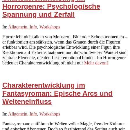
Horrorgenre: Psychologische
Spannung und Zerfall
2025-
In:
Allgemein
,
Info
,
Workshops
10-
Horror lebt nicht allein von Monstern, Blut oder Schockmomenten –
09
er funktioniert am stärksten, wenn das Grauen durch die Figuren
erlebbar wird. Die psychologische Entwicklung einer Figur, ihre
Reaktionen auf Extremsituationen und ihr schrittweiser Wandel sind
zentrale Elemente, die den Leser emotional binden. Im Horrorgenre
bedeutet Charakterentwicklung oft nicht nur
Mehr davon?
Charakterentwicklung im
Fantasyroman: Epische Arcs und
Welteneinfluss
2025-
In:
Allgemein
,
Info
,
Workshops
10-
Fantasyromane entführen in Welten voller Magie, fremder Kulturen
06
und epischer Abenteuer. Doch so faszinierend das Setting auch sein