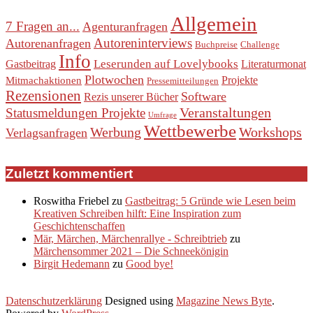
Allgemein
7 Fragen an...
Agenturanfragen
Autoreninterviews
Autorenanfragen
Buchpreise
Challenge
Info
Leserunden auf Lovelybooks
Gastbeitrag
Literaturmonat
Plotwochen
Projekte
Mitmachaktionen
Pressemitteilungen
Rezensionen
Software
Rezis unserer Bücher
Veranstaltungen
Statusmeldungen Projekte
Umfrage
Wettbewerbe
Werbung
Workshops
Verlagsanfragen
Zuletzt kommentiert
Roswitha Friebel
zu
Gastbeitrag: 5 Gründe wie Lesen beim
Kreativen Schreiben hilft: Eine Inspiration zum
Geschichtenschaffen
Mär, Märchen, Märchenrallye - Schreibtrieb
zu
Märchensommer 2021 – Die Schneekönigin
Birgit Hedemann
zu
Good bye!
Datenschutzerklärung
Designed using
Magazine News Byte
.