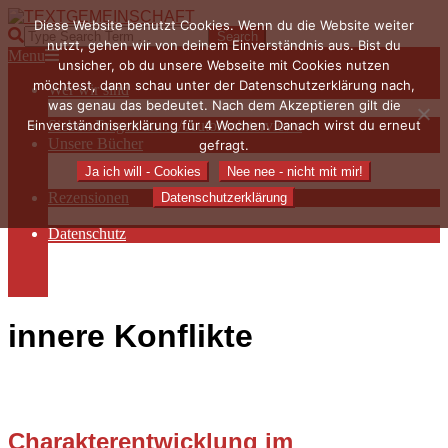
Skip
Diese Website benutzt Cookies. Wenn du die Website weiter
to
TEXTGEMEINSCHAFT
Search
nutzt, gehen wir von deinem Einverständnis aus. Bist du
content
Primary
Menu
unsicher, ob du unsere Webseite mit Cookies nutzen
Navigation
möchtest, dann schau unter der Datenschutzerklärung nach,
Wer wir sind
Menu
was genau das bedeutet. Nach dem Akzeptieren gilt die
Die Hauptakteurinnen
Einverständniserklärung für 4 Wochen. Danach wirst du erneut
Sieben Fragen an… / Autoreninterviews
Unsere Bücher
gefragt.
Autorenservices
Ja ich will - Cookies
Nee nee - nicht mit mir!
Autorenprofile
Rezensionen
Datenschutzerklärung
Rezensionen auf Lovelybooks
Datenschutz
Näheres zu Cookies
AGB
Impressum
innere Konflikte
Charakterentwicklung im