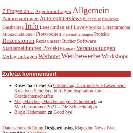
Allgemein
7 Fragen an...
Agenturanfragen
Autoreninterviews
Autorenanfragen
Buchpreise
Challenge
Info
Leserunden auf Lovelybooks
Gastbeitrag
Literaturmonat
Plotwochen
Projekte
Mitmachaktionen
Pressemitteilungen
Rezensionen
Software
Rezis unserer Bücher
Veranstaltungen
Statusmeldungen Projekte
Umfrage
Wettbewerbe
Werbung
Workshops
Verlagsanfragen
Zuletzt kommentiert
Roswitha Friebel
zu
Gastbeitrag: 5 Gründe wie Lesen beim
Kreativen Schreiben hilft: Eine Inspiration zum
Geschichtenschaffen
Mär, Märchen, Märchenrallye - Schreibtrieb
zu
Märchensommer 2021 – Die Schneekönigin
Birgit Hedemann
zu
Good bye!
Datenschutzerklärung
Designed using
Magazine News Byte
.