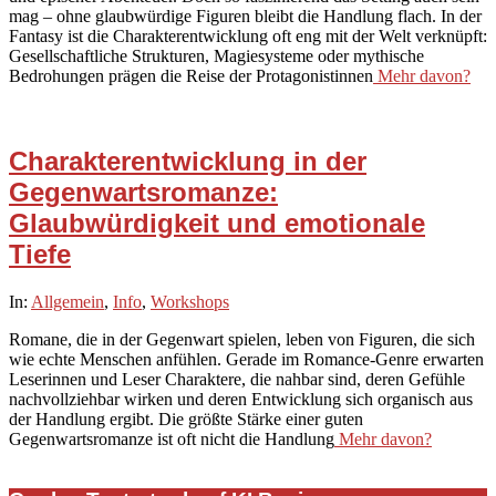
mag – ohne glaubwürdige Figuren bleibt die Handlung flach. In der
Fantasy ist die Charakterentwicklung oft eng mit der Welt verknüpft:
Gesellschaftliche Strukturen, Magiesysteme oder mythische
Bedrohungen prägen die Reise der Protagonistinnen
Mehr davon?
Charakterentwicklung in der
Gegenwartsromanze:
Glaubwürdigkeit und emotionale
Tiefe
2025-
In:
Allgemein
,
Info
,
Workshops
10-
Romane, die in der Gegenwart spielen, leben von Figuren, die sich
02
wie echte Menschen anfühlen. Gerade im Romance-Genre erwarten
Leserinnen und Leser Charaktere, die nahbar sind, deren Gefühle
nachvollziehbar wirken und deren Entwicklung sich organisch aus
der Handlung ergibt. Die größte Stärke einer guten
Gegenwartsromanze ist oft nicht die Handlung
Mehr davon?