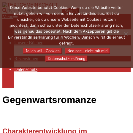
Skip
Diese Website benutzt Cookies. Wenn du die Website weiter
to
TEXTGEMEINSCHAFT
Search
nutzt, gehen wir von deinem Einverständnis aus. Bist du
content
Primary
Menu
unsicher, ob du unsere Webseite mit Cookies nutzen
Navigation
möchtest, dann schau unter der Datenschutzerklärung nach,
Wer wir sind
Menu
was genau das bedeutet. Nach dem Akzeptieren gilt die
Die Hauptakteurinnen
Einverständniserklärung für 4 Wochen. Danach wirst du erneut
Sieben Fragen an… / Autoreninterviews
Unsere Bücher
gefragt.
Autorenservices
Ja ich will - Cookies
Nee nee - nicht mit mir!
Autorenprofile
Rezensionen
Datenschutzerklärung
Rezensionen auf Lovelybooks
Datenschutz
Näheres zu Cookies
AGB
Impressum
Gegenwartsromanze
Charakterentwicklung im