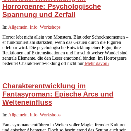
Horrorgenre: Psychologische
Spannung und Zerfall
2025-
In:
Allgemein
,
Info
,
Workshops
10-
Horror lebt nicht allein von Monstern, Blut oder Schockmomenten –
09
er funktioniert am stärksten, wenn das Grauen durch die Figuren
erlebbar wird. Die psychologische Entwicklung einer Figur, ihre
Reaktionen auf Extremsituationen und ihr schrittweiser Wandel sind
zentrale Elemente, die den Leser emotional binden. Im Horrorgenre
bedeutet Charakterentwicklung oft nicht nur
Mehr davon?
Charakterentwicklung im
Fantasyroman: Epische Arcs und
Welteneinfluss
2025-
In:
Allgemein
,
Info
,
Workshops
10-
Fantasyromane entführen in Welten voller Magie, fremder Kulturen
06
und epischer Abenteuer. Doch so faszinierend das Setting auch sein