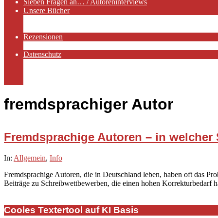
Sieben Fragen an… / Autoreninterviews
Unsere Bücher
Autorenservices
Autorenprofile
Rezensionen
Rezensionen auf Lovelybooks
Datenschutz
Näheres zu Cookies
AGB
Impressum
fremdsprachiger Autor
Fremdsprachige Autoren – in welcher 
2019-
In:
Allgemein
,
Info
10-
Fremdsprachige Autoren, die in Deutschland leben, haben oft das Pro
20
Beiträge zu Schreibwettbewerben, die einen hohen Korrekturbedarf 
Cooles Textertool auf KI Basis