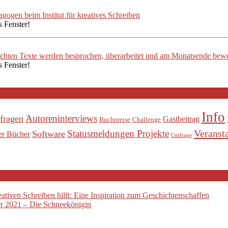
ogen beim Institut für kreatives Schreiben
s Fenster!
ichten Texte werden besprochen, überarbeitet und am Monatsende bewe
s Fenster!
Info
Autoreninterviews
fragen
Gastbeitrag
Buchpreise
Challenge
Veranst
Statusmeldungen Projekte
Software
er Bücher
Umfrage
tiven Schreiben hilft: Eine Inspiration zum Geschichtenschaffen
 2021 – Die Schneekönigin