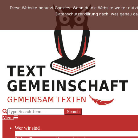
Skip
Diese Website benutzt Cookies. Wenn du die Website weiter nutzt
to
Datenschutzerklärung nach, was genau das
content
TEXTGEMEINSCHAFT
Search
Primary
Menu
Navigation
Wer wir sind
Menu
Die Hauptakteurinnen