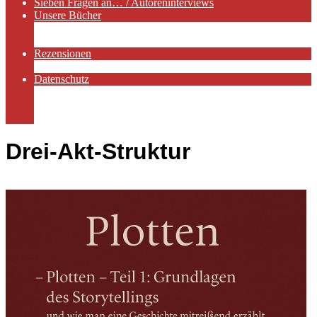
Sieben Fragen an… / Autoreninterviews
Unsere Bücher
Autorenservices
Autorenprofile
Rezensionen
Rezensionen auf Lovelybooks
Datenschutz
Näheres zu Cookies
AGB
Impressum
Drei-Akt-Struktur