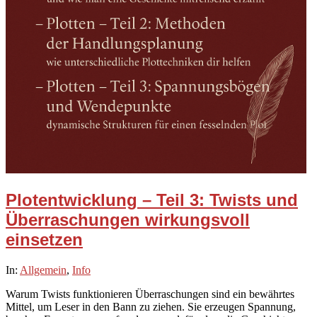
Plotentwicklung – Teil 3: Twists und
Überraschungen wirkungsvoll
einsetzen
2025-
In:
Allgemein
,
Info
12-
Warum Twists funktionieren Überraschungen sind ein bewährtes
11
Mittel, um Leser in den Bann zu ziehen. Sie erzeugen Spannung,