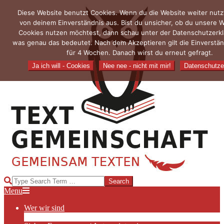
Skip
Diese Website benutzt Cookies. Wenn du die Website weiter nutz
to
von deinem Einverständnis aus. Bist du unsicher, ob du unsere W
content
Cookies nutzen möchtest, dann schau unter der Datenschutzerkl
was genau das bedeutet. Nach dem Akzeptieren gilt die Einverstän
für 4 Wochen. Danach wirst du erneut gefragt.
Ja ich will - Cookies
Nee nee - nicht mit mir!
Datenschutze
TEXTGEMEINSCHAFT
Search
Primary
Menu
Navigation
Wer wir sind
Menu
Die Hauptakteurinnen