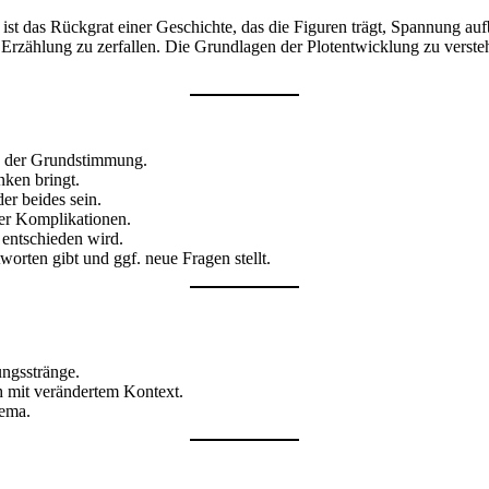
r ist das Rückgrat einer Geschichte, das die Figuren trägt, Spannung 
ählung zu zerfallen. Die Grundlagen der Plotentwicklung zu verstehen,
nd der Grundstimmung.
nken bringt.
er beides sein.
er Komplikationen.
entschieden wird.
orten gibt und ggf. neue Fragen stellt.
ngsstränge.
 mit verändertem Kontext.
hema.