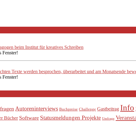
ogen beim Institut für kreatives Schreiben
s Fenster!
ichten Texte werden besprochen, überarbeitet und am Monatsende bewe
s Fenster!
Info
Autoreninterviews
fragen
Gastbeitrag
Buchpreise
Challenge
Veranst
Statusmeldungen Projekte
Software
er Bücher
Umfrage