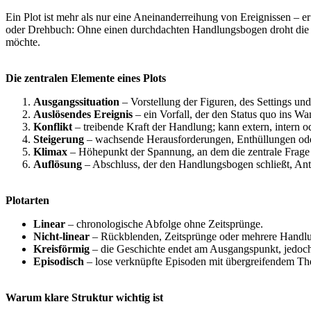
Ein Plot ist mehr als nur eine Aneinanderreihung von Ereignissen – e
oder Drehbuch: Ohne einen durchdachten Handlungsbogen droht die Erz
möchte.
Die zentralen Elemente eines Plots
Ausgangssituation
– Vorstellung der Figuren, des Settings u
Auslösendes Ereignis
– ein Vorfall, der den Status quo ins Wa
Konflikt
– treibende Kraft der Handlung; kann extern, intern od
Steigerung
– wachsende Herausforderungen, Enthüllungen od
Klimax
– Höhepunkt der Spannung, an dem die zentrale Frage 
Auflösung
– Abschluss, der den Handlungsbogen schließt, Antw
Plotarten
Linear
– chronologische Abfolge ohne Zeitsprünge.
Nicht-linear
– Rückblenden, Zeitsprünge oder mehrere Handlu
Kreisförmig
– die Geschichte endet am Ausgangspunkt, jedoch
Episodisch
– lose verknüpfte Episoden mit übergreifendem T
Warum klare Struktur wichtig ist