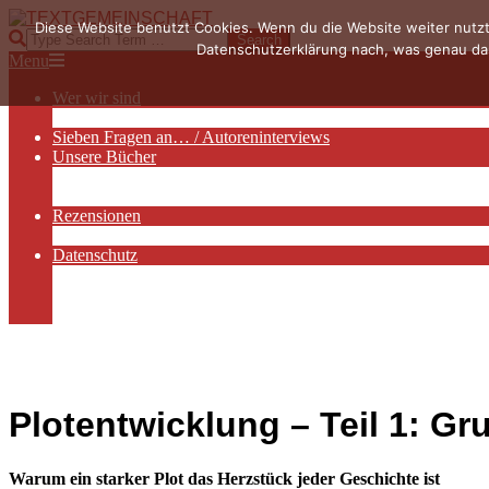
Skip
Diese Website benutzt Cookies. Wenn du die Website weiter nutzt
to
TEXTGEMEINSCHAFT
Search
Datenschutzerklärung nach, was genau das
content
Primary
Menu
Navigation
Wer wir sind
Menu
Die Hauptakteurinnen
Sieben Fragen an… / Autoreninterviews
Unsere Bücher
Autorenservices
Autorenprofile
Rezensionen
Rezensionen auf Lovelybooks
Datenschutz
Näheres zu Cookies
AGB
Impressum
Plotentwicklung – Teil 1: G
Warum ein starker Plot das Herzstück jeder Geschichte ist