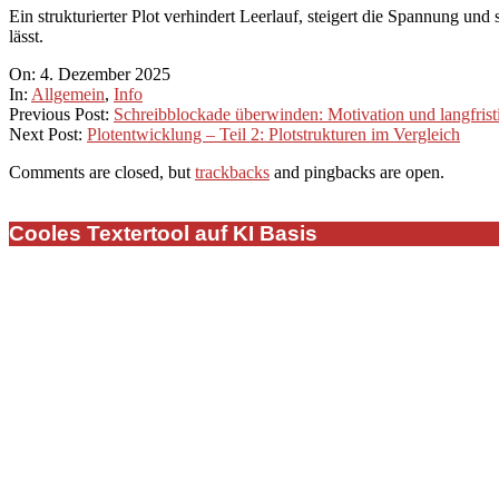
Ein strukturierter Plot verhindert Leerlauf, steigert die Spannung und s
lässt.
2025-
On:
4. Dezember 2025
12-
In:
Allgemein
,
Info
04
Previous Post:
Schreibblockade überwinden: Motivation und langfristi
Next Post:
Plotentwicklung – Teil 2: Plotstrukturen im Vergleich
Comments are closed, but
trackbacks
and pingbacks are open.
Cooles Textertool auf KI Basis