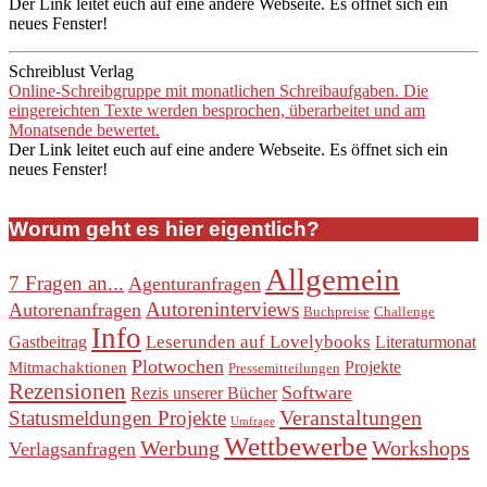
Der Link leitet euch auf eine andere Webseite. Es öffnet sich ein
neues Fenster!
Schreiblust Verlag
Online-Schreibgruppe mit monatlichen Schreibaufgaben. Die
eingereichten Texte werden besprochen, überarbeitet und am
Monatsende bewertet.
Der Link leitet euch auf eine andere Webseite. Es öffnet sich ein
neues Fenster!
Worum geht es hier eigentlich?
Allgemein
7 Fragen an...
Agenturanfragen
Autoreninterviews
Autorenanfragen
Buchpreise
Challenge
Info
Leserunden auf Lovelybooks
Gastbeitrag
Literaturmonat
Plotwochen
Projekte
Mitmachaktionen
Pressemitteilungen
Rezensionen
Software
Rezis unserer Bücher
Veranstaltungen
Statusmeldungen Projekte
Umfrage
Wettbewerbe
Werbung
Workshops
Verlagsanfragen