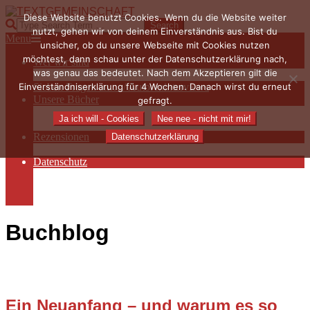
Skip
Diese Website benutzt Cookies. Wenn du die Website weiter
to
TEXTGEMEINSCHAFT
Search
nutzt, gehen wir von deinem Einverständnis aus. Bist du
content
Primary
Menu
unsicher, ob du unsere Webseite mit Cookies nutzen
Navigation
möchtest, dann schau unter der Datenschutzerklärung nach,
Wer wir sind
Menu
was genau das bedeutet. Nach dem Akzeptieren gilt die
Die Hauptakteurinnen
Einverständniserklärung für 4 Wochen. Danach wirst du erneut
Sieben Fragen an… / Autoreninterviews
Unsere Bücher
gefragt.
Autorenservices
Ja ich will - Cookies
Nee nee - nicht mit mir!
Autorenprofile
Rezensionen
Datenschutzerklärung
Rezensionen auf Lovelybooks
Datenschutz
Näheres zu Cookies
AGB
Impressum
Buchblog
Ein Neuanfang – und warum es so