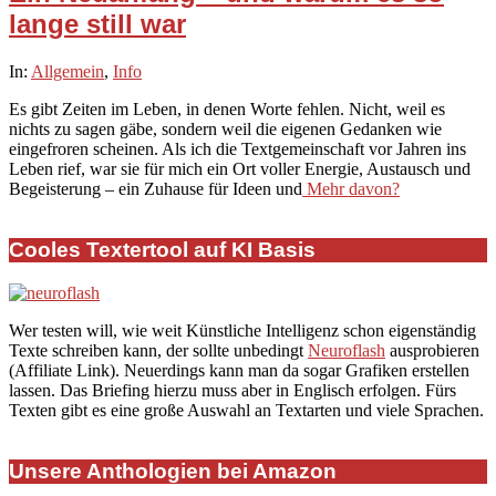
lange still war
2025-
In:
Allgemein
,
Info
09-
Es gibt Zeiten im Leben, in denen Worte fehlen. Nicht, weil es
16
nichts zu sagen gäbe, sondern weil die eigenen Gedanken wie
eingefroren scheinen. Als ich die Textgemeinschaft vor Jahren ins
Leben rief, war sie für mich ein Ort voller Energie, Austausch und
Begeisterung – ein Zuhause für Ideen und
Mehr davon?
Cooles Textertool auf KI Basis
Wer testen will, wie weit Künstliche Intelligenz schon eigenständig
Texte schreiben kann, der sollte unbedingt
Neuroflash
ausprobieren
(Affiliate Link). Neuerdings kann man da sogar Grafiken erstellen
lassen. Das Briefing hierzu muss aber in Englisch erfolgen. Fürs
Texten gibt es eine große Auswahl an Textarten und viele Sprachen.
Unsere Anthologien bei Amazon