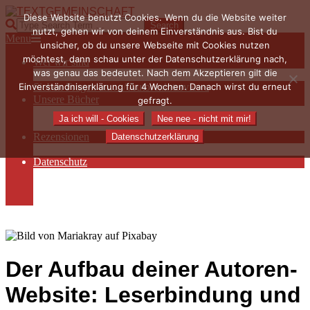
Skip
Diese Website benutzt Cookies. Wenn du die Website weiter
to
TEXTGEMEINSCHAFT
Search
nutzt, gehen wir von deinem Einverständnis aus. Bist du
content
Primary
Menu
unsicher, ob du unsere Webseite mit Cookies nutzen
Navigation
möchtest, dann schau unter der Datenschutzerklärung nach,
Wer wir sind
Menu
was genau das bedeutet. Nach dem Akzeptieren gilt die
Die Hauptakteurinnen
Einverständniserklärung für 4 Wochen. Danach wirst du erneut
Sieben Fragen an… / Autoreninterviews
Unsere Bücher
gefragt.
Autorenservices
Ja ich will - Cookies
Nee nee - nicht mit mir!
Autorenprofile
Rezensionen
Datenschutzerklärung
Rezensionen auf Lovelybooks
Datenschutz
Näheres zu Cookies
AGB
Impressum
Der Aufbau deiner Autoren-
Website: Leserbindung und