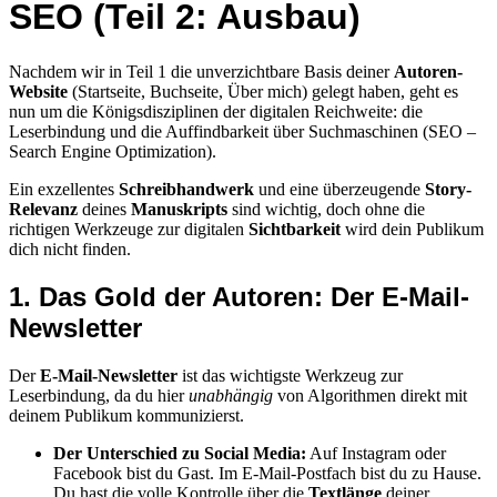
SEO (Teil 2: Ausbau)
Nachdem wir in Teil 1 die unverzichtbare Basis deiner
Autoren-
Website
(Startseite, Buchseite, Über mich) gelegt haben, geht es
nun um die Königsdisziplinen der digitalen Reichweite: die
Leserbindung und die Auffindbarkeit über Suchmaschinen (SEO –
Search Engine Optimization).
Ein exzellentes
Schreibhandwerk
und eine überzeugende
Story-
Relevanz
deines
Manuskripts
sind wichtig, doch ohne die
richtigen Werkzeuge zur digitalen
Sichtbarkeit
wird dein Publikum
dich nicht finden.
1. Das Gold der Autoren: Der E-Mail-
Newsletter
Der
E-Mail-Newsletter
ist das wichtigste Werkzeug zur
Leserbindung, da du hier
unabhängig
von Algorithmen direkt mit
deinem Publikum kommunizierst.
Der Unterschied zu Social Media:
Auf Instagram oder
Facebook bist du Gast. Im E-Mail-Postfach bist du zu Hause.
Du hast die volle Kontrolle über die
Textlänge
deiner