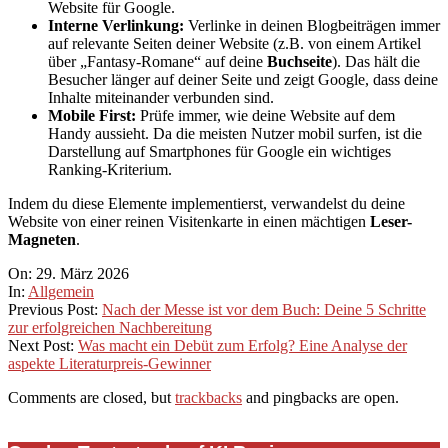
Website für Google.
Interne Verlinkung:
Verlinke in deinen Blogbeiträgen immer
auf relevante Seiten deiner Website (z.B. von einem Artikel
über „Fantasy-Romane“ auf deine
Buchseite
). Das hält die
Besucher länger auf deiner Seite und zeigt Google, dass deine
Inhalte miteinander verbunden sind.
Mobile First:
Prüfe immer, wie deine Website auf dem
Handy aussieht. Da die meisten Nutzer mobil surfen, ist die
Darstellung auf Smartphones für Google ein wichtiges
Ranking-Kriterium.
Indem du diese Elemente implementierst, verwandelst du deine
Website von einer reinen Visitenkarte in einen mächtigen
Leser-
Magneten
.
2026-
On:
29. März 2026
03-
In:
Allgemein
29
Previous Post:
Nach der Messe ist vor dem Buch: Deine 5 Schritte
zur erfolgreichen Nachbereitung
Next Post:
Was macht ein Debüt zum Erfolg? Eine Analyse der
aspekte Literaturpreis-Gewinner
Comments are closed, but
trackbacks
and pingbacks are open.