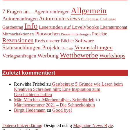
Allgemein
7 Fragen an...
Agenturanfragen
Autoreninterviews
Autorenanfragen
Buchpreise
Challenge
Info
Leserunden auf Lovelybooks
Gastbeitrag
Literaturmonat
Plotwochen
Projekte
Mitmachaktionen
Pressemitteilungen
Rezensionen
Software
Rezis unserer Bücher
Veranstaltungen
Statusmeldungen Projekte
Umfrage
Wettbewerbe
Werbung
Workshops
Verlagsanfragen
Zuletzt kommentiert
Roswitha Friebel
zu
Gastbeitrag: 5 Gründe wie Lesen beim
Kreativen Schreiben hilft: Eine Inspiration zum
Geschichtenschaffen
Mär, Märchen, Märchenrallye - Schreibtrieb
zu
Märchensommer 2021 – Die Schneekönigin
Birgit Hedemann
zu
Good bye!
Datenschutzerklärung
Designed using
Magazine News Byte
.