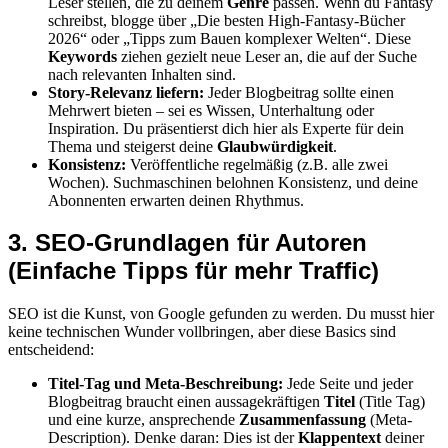
Leser stellen, die zu deinem
Genre
passen. Wenn du Fantasy
schreibst, blogge über „Die besten High-Fantasy-Bücher
2026“ oder „Tipps zum Bauen komplexer Welten“. Diese
Keywords
ziehen gezielt neue Leser an, die auf der Suche
nach relevanten Inhalten sind.
Story-Relevanz liefern:
Jeder Blogbeitrag sollte einen
Mehrwert bieten – sei es Wissen, Unterhaltung oder
Inspiration. Du präsentierst dich hier als Experte für dein
Thema und steigerst deine
Glaubwürdigkeit
.
Konsistenz:
Veröffentliche regelmäßig (z.B. alle zwei
Wochen). Suchmaschinen belohnen Konsistenz, und deine
Abonnenten erwarten deinen Rhythmus.
3. SEO-Grundlagen für Autoren
(Einfache Tipps für mehr Traffic)
SEO ist die Kunst, von Google gefunden zu werden. Du musst hier
keine technischen Wunder vollbringen, aber diese Basics sind
entscheidend:
Titel-Tag und Meta-Beschreibung:
Jede Seite und jeder
Blogbeitrag braucht einen aussagekräftigen
Titel
(Title Tag)
und eine kurze, ansprechende
Zusammenfassung
(Meta-
Description). Denke daran: Dies ist der
Klappentext
deiner