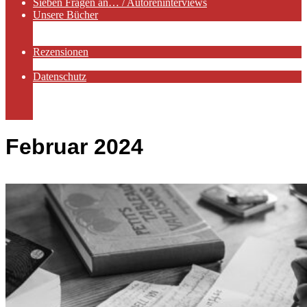
Sieben Fragen an… / Autoreninterviews
Unsere Bücher
Autorenservices
Autorenprofile
Rezensionen
Rezensionen auf Lovelybooks
Datenschutz
Näheres zu Cookies
AGB
Impressum
Februar 2024