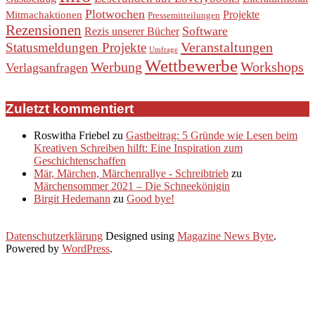
Plotwochen
Projekte
Mitmachaktionen
Pressemitteilungen
Rezensionen
Software
Rezis unserer Bücher
Veranstaltungen
Statusmeldungen Projekte
Umfrage
Wettbewerbe
Werbung
Workshops
Verlagsanfragen
Zuletzt kommentiert
Roswitha Friebel
zu
Gastbeitrag: 5 Gründe wie Lesen beim
Kreativen Schreiben hilft: Eine Inspiration zum
Geschichtenschaffen
Mär, Märchen, Märchenrallye - Schreibtrieb
zu
Märchensommer 2021 – Die Schneekönigin
Birgit Hedemann
zu
Good bye!
Datenschutzerklärung
Designed using
Magazine News Byte
.
Powered by
WordPress
.