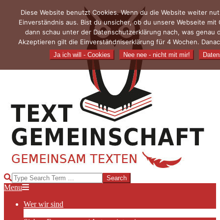
Skip
Diese Website benutzt Cookies. Wenn du die Website weiter nut
to
Einverständnis aus. Bist du unsicher, ob du unsere Webseite mit
content
dann schau unter der Datenschutzerklärung nach, was genau 
Akzeptieren gilt die Einverständniserklärung für 4 Wochen. Danac
Ja ich will - Cookies
Nee nee - nicht mit mir!
Daten
TEXTGEMEINSCHAFT
Search
Primary
Menu
Navigation
Wer wir sind
Menu
Die Hauptakteurinnen