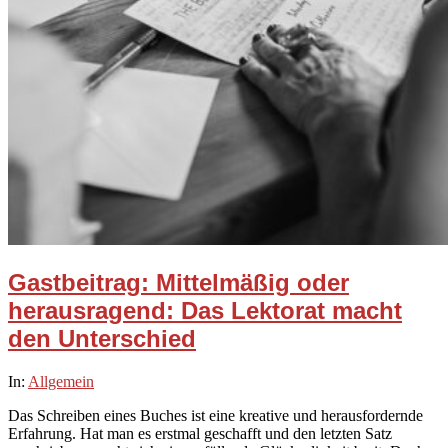
Gastbeitrag: Mittelmäßig oder
herausragend: Das Lektorat macht
den Unterschied
2024-
In:
Allgemein
02-
Das Schreiben eines Buches ist eine kreative und herausfordernde
02
Erfahrung. Hat man es erstmal geschafft und den letzten Satz