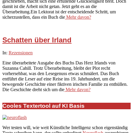
geschrieben, macht sich eine erfüllende Glückseligkeit breit. Doch
damit ist die Arbeit nicht getan. Jetzt geht es an die
Überarbeitung.Ein Lektorat ist der entscheidende Schritt, um
sicherzustellen, dass ein Buch die
Mehr davon?
Schatten über Irland
2024-
In:
Rezensionen
02-
Eine überarbeitete Ausgabe des Buchs Das Herz Irlands von
01
Suzanna Cahill. Trotz Überarbeitung, bleibt der Plot recht
vorhersehbar, was den Lesegenuss etwas schmälert. Das Buch
entführt die Leser auf eine Reise ins 19. Jahrhundert, um die
bewegende Geschichte einer fiktiven irischen Familie zu enthüllen.
Die Geschichte dreht sich um die
Mehr davon?
Cooles Textertool auf KI Basis
Wer testen will, wie weit Künstliche Intelligenz schon eigenständig
Texte schreiben kann, der sollte unbedingt
Neuroflash
ausprobieren