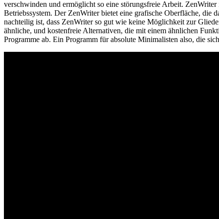
verschwinden und ermöglicht so eine störungsfreie Arbeit. ZenWrite
Betriebssystem. Der ZenWriter bietet eine grafische Oberfläche, die
nachteilig ist, dass ZenWriter so gut wie keine Möglichkeit zur Glie
ähnliche, und kostenfreie Alternativen, die mit einem ähnlichen Fun
Programme ab. Ein Programm für absolute Minimalisten also, die sich 