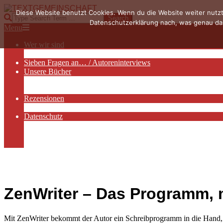
Skip
Diese Website benutzt Cookies. Wenn du die Website weiter nutzt
to
TEXTGEMEINSCHAFT
Search
Datenschutzerklärung nach, was genau das
content
Primary
Menu
Navigation
Wer wir sind
Menu
Die Hauptakteurinnen
Sieben Fragen an… / Autoreninterviews
Unsere Bücher
Autorenservices
Autorenprofile
Rezensionen
Rezensionen auf Lovelybooks
Datenschutz
Näheres zu Cookies
AGB
Impressum
ZenWriter – Das Programm, 
Mit ZenWriter bekommt der Autor ein Schreibprogramm in die Hand, mi