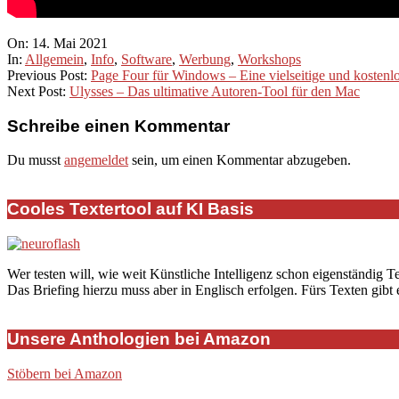
2021-
On:
14. Mai 2021
05-
In:
Allgemein
,
Info
,
Software
,
Werbung
,
Workshops
14
Previous Post:
Page Four für Windows – Eine vielseitige und kostenlo
Next Post:
Ulysses – Das ultimative Autoren-Tool für den Mac
Schreibe einen Kommentar
Du musst
angemeldet
sein, um einen Kommentar abzugeben.
Cooles Textertool auf KI Basis
Wer testen will, wie weit Künstliche Intelligenz schon eigenständig T
Das Briefing hierzu muss aber in Englisch erfolgen. Fürs Texten gibt
Unsere Anthologien bei Amazon
Stöbern bei Amazon