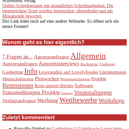
Schreiblust Verlag
Online-Schreibgruppe mit monatlichen Schreibaufgaben. Die
eingereichten Texte werden besprochen, überarbeitet und am
Monatsende bewertet.
Der Link leitet euch auf eine andere Webseite. Es öffnet sich ein
neues Fenster!
Worum geht es hier eigentlich?
Allgemein
7 Fragen an...
Agenturanfragen
Autoreninterviews
Autorenanfragen
Buchpreise
Challenge
Info
Leserunden auf Lovelybooks
Gastbeitrag
Literaturmonat
Plotwochen
Projekte
Mitmachaktionen
Pressemitteilungen
Rezensionen
Software
Rezis unserer Bücher
Veranstaltungen
Statusmeldungen Projekte
Umfrage
Wettbewerbe
Werbung
Workshops
Verlagsanfragen
Zuletzt kommentiert
Roswitha Friebel
zu
Gastbeitrag: 5 Gründe wie Lesen beim