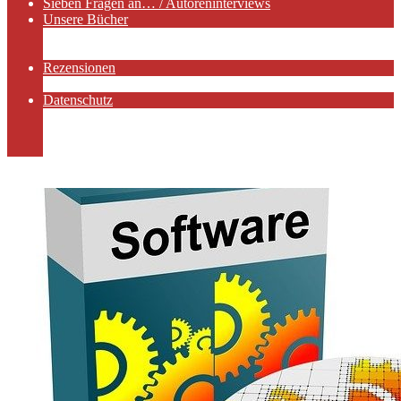
Sieben Fragen an… / Autoreninterviews
Unsere Bücher
Autorenservices
Autorenprofile
Rezensionen
Rezensionen auf Lovelybooks
Datenschutz
Näheres zu Cookies
AGB
Impressum