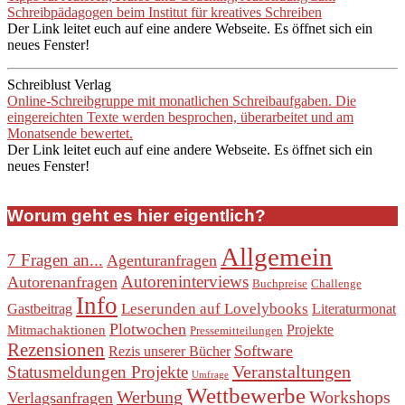
Schreibpädagogen beim Institut für kreatives Schreiben
Der Link leitet euch auf eine andere Webseite. Es öffnet sich ein
neues Fenster!
Schreiblust Verlag
Online-Schreibgruppe mit monatlichen Schreibaufgaben. Die
eingereichten Texte werden besprochen, überarbeitet und am
Monatsende bewertet.
Der Link leitet euch auf eine andere Webseite. Es öffnet sich ein
neues Fenster!
Worum geht es hier eigentlich?
Allgemein
7 Fragen an...
Agenturanfragen
Autoreninterviews
Autorenanfragen
Buchpreise
Challenge
Info
Leserunden auf Lovelybooks
Gastbeitrag
Literaturmonat
Plotwochen
Projekte
Mitmachaktionen
Pressemitteilungen
Rezensionen
Software
Rezis unserer Bücher
Veranstaltungen
Statusmeldungen Projekte
Umfrage
Wettbewerbe
Werbung
Workshops
Verlagsanfragen