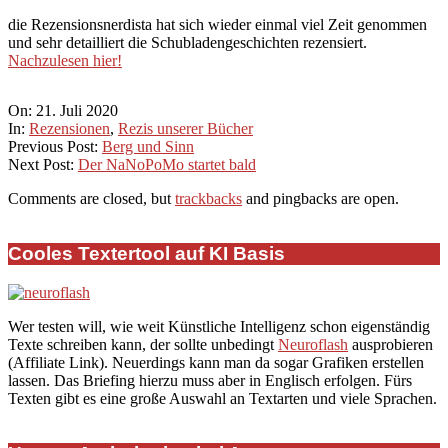
die Rezensionsnerdista hat sich wieder einmal viel Zeit genommen
und sehr detailliert die Schubladengeschichten rezensiert.
Nachzulesen hier!
2020-
On:
21. Juli 2020
07-
In:
Rezensionen
,
Rezis unserer Bücher
21
Previous Post:
Berg und Sinn
Next Post:
Der NaNoPoMo startet bald
Comments are closed, but
trackbacks
and pingbacks are open.
Cooles Textertool auf KI Basis
Wer testen will, wie weit Künstliche Intelligenz schon eigenständig
Texte schreiben kann, der sollte unbedingt
Neuroflash
ausprobieren
(Affiliate Link). Neuerdings kann man da sogar Grafiken erstellen
lassen. Das Briefing hierzu muss aber in Englisch erfolgen. Fürs
Texten gibt es eine große Auswahl an Textarten und viele Sprachen.