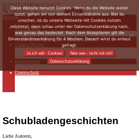
Skip
Diese Website benutzt Cookies. Wenn du die Website weiter
to
TEXTGEMEINSCHAFT
Search
nutzt, gehen wir von deinem Einverständnis aus. Bist du
content
Primary
Menu
unsicher, ob du unsere Webseite mit Cookies nutzen
Navigation
möchtest, dann schau unter der Datenschutzerklärung nach,
Wer wir sind
Menu
was genau das bedeutet. Nach dem Akzeptieren gilt die
Die Hauptakteurinnen
Einverständniserklärung für 4 Wochen. Danach wirst du erneut
Sieben Fragen an… / Autoreninterviews
Unsere Bücher
gefragt.
Autorenservices
Ja ich will - Cookies
Nee nee - nicht mit mir!
Autorenprofile
Rezensionen
Datenschutzerklärung
Rezensionen auf Lovelybooks
Datenschutz
Näheres zu Cookies
AGB
Impressum
Schubladengeschichten
Liebe Autoren,