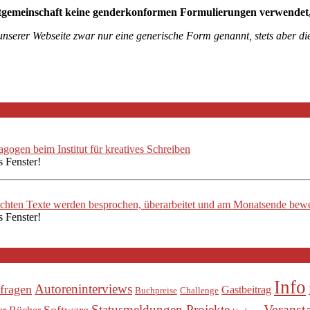
tgemeinschaft keine genderkonformen Formulierungen verwendet, mö
 unserer Webseite zwar nur eine generische Form genannt, stets aber 
ogen beim Institut für kreatives Schreiben
s Fenster!
ichten Texte werden besprochen, überarbeitet und am Monatsende bewe
s Fenster!
Info
Autoreninterviews
fragen
Gastbeitrag
Buchpreise
Challenge
Veranst
Statusmeldungen Projekte