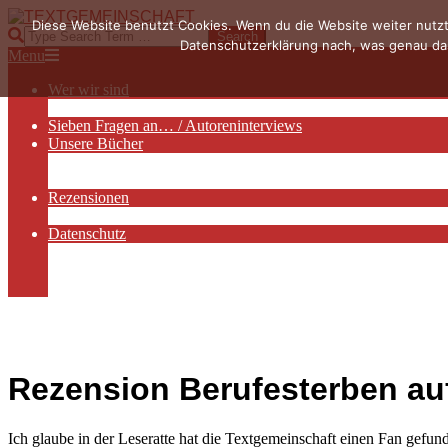
Skip
Diese Website benutzt Cookies. Wenn du die Website weiter nutzt
to
TEXTGEMEINSCHAFT
Search
Datenschutzerklärung nach, was genau das
content
Primary
Menu
Navigation
Wer wir sind
Menu
Die Hauptakteurinnen
Sieben Fragen an… / Autoreninterviews
Unsere Bücher
Autorenservices
Autorenprofile
Rezensionen
Rezensionen auf Lovelybooks
Datenschutz
Näheres zu Cookies
AGB
Impressum
Rezension Berufesterben au
Ich glaube in der Leseratte hat die Textgemeinschaft einen Fan gefun