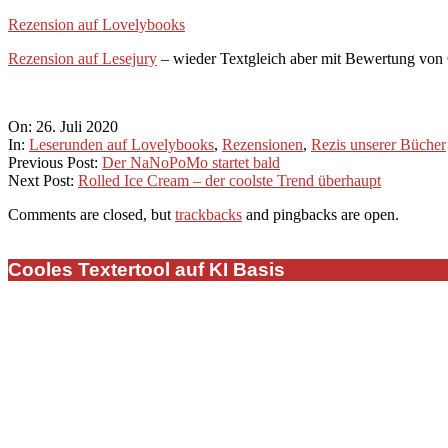
Rezension auf Lovelybooks
Rezension auf Lesejury
– wieder Textgleich aber mit Bewertung von 
2020-
On:
26. Juli 2020
07-
In:
Leserunden auf Lovelybooks
,
Rezensionen
,
Rezis unserer Bücher
26
Previous Post:
Der NaNoPoMo startet bald
Next Post:
Rolled Ice Cream – der coolste Trend überhaupt
Comments are closed, but
trackbacks
and pingbacks are open.
Cooles Textertool auf KI Basis