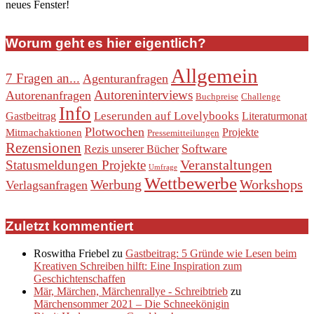
neues Fenster!
Worum geht es hier eigentlich?
Allgemein
7 Fragen an...
Agenturanfragen
Autoreninterviews
Autorenanfragen
Buchpreise
Challenge
Info
Leserunden auf Lovelybooks
Gastbeitrag
Literaturmonat
Plotwochen
Projekte
Mitmachaktionen
Pressemitteilungen
Rezensionen
Software
Rezis unserer Bücher
Veranstaltungen
Statusmeldungen Projekte
Umfrage
Wettbewerbe
Werbung
Workshops
Verlagsanfragen
Zuletzt kommentiert
Roswitha Friebel
zu
Gastbeitrag: 5 Gründe wie Lesen beim
Kreativen Schreiben hilft: Eine Inspiration zum
Geschichtenschaffen
Mär, Märchen, Märchenrallye - Schreibtrieb
zu
Märchensommer 2021 – Die Schneekönigin