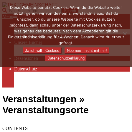
Skip
Diese Website benutzt Cookies. Wenn du die Website weiter
to
TEXTGEMEINSCHAFT
Search
nutzt, gehen wir von deinem Einverständnis aus. Bist du
content
Primary
Menu
unsicher, ob du unsere Webseite mit Cookies nutzen
Navigation
möchtest, dann schau unter der Datenschutzerklärung nach,
Wer wir sind
Menu
was genau das bedeutet. Nach dem Akzeptieren gilt die
Die Hauptakteurinnen
Einverständniserklärung für 4 Wochen. Danach wirst du erneut
Sieben Fragen an… / Autoreninterviews
Unsere Bücher
gefragt.
Autorenservices
Ja ich will - Cookies
Nee nee - nicht mit mir!
Autorenprofile
Rezensionen
Datenschutzerklärung
Rezensionen auf Lovelybooks
Datenschutz
Näheres zu Cookies
AGB
Impressum
Veranstaltungen »
Veranstaltungsorte
CONTENTS