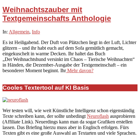
Weihnachtszauber mit
Textgemeinschafts Anthologie
2025-
In:
Allgemein
,
Info
12-
Es ist Heiligabend. Der Duft von Plätzchen liegt in der Luft, Lichter
18
glitzern – und ihr habt euch auf dem Sofa gemütlich gemacht,
eingekuschelt in warme Decken. Ihr haltet das Buch
„Der Weihnachtshund versinkt im Chaos – Tierische Weihnachten“
in Händen, die Dezember-Ausgabe der Textgemeinschaft – ein
besonderer Moment beginnt. Ihr
Mehr davon?
Cooles Textertool auf KI Basis
Wer testen will, wie weit Künstliche Intelligenz schon eigenständig
Texte schreiben kann, der sollte unbedingt
Neuroflash
ausprobieren
(Affiliate Link). Neuerdings kann man da sogar Grafiken erstellen
lassen. Das Briefing hierzu muss aber in Englisch erfolgen. Fürs
Texten gibt es eine große Auswahl an Textarten und viele Sprachen.