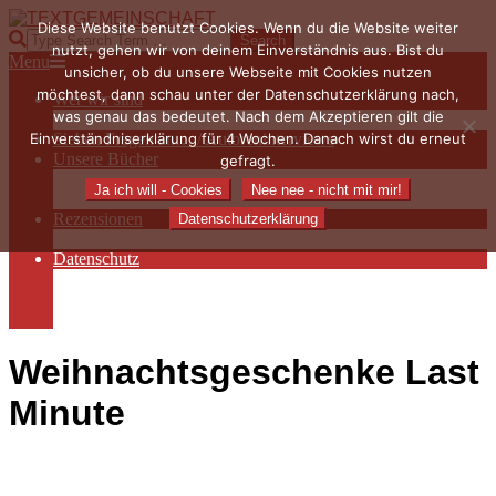
Skip
Diese Website benutzt Cookies. Wenn du die Website weiter
to
TEXTGEMEINSCHAFT
Search
nutzt, gehen wir von deinem Einverständnis aus. Bist du
content
Primary
Menu
unsicher, ob du unsere Webseite mit Cookies nutzen
Navigation
möchtest, dann schau unter der Datenschutzerklärung nach,
Wer wir sind
Menu
was genau das bedeutet. Nach dem Akzeptieren gilt die
Die Hauptakteurinnen
Einverständniserklärung für 4 Wochen. Danach wirst du erneut
Sieben Fragen an… / Autoreninterviews
Unsere Bücher
gefragt.
Autorenservices
Ja ich will - Cookies
Nee nee - nicht mit mir!
Autorenprofile
Rezensionen
Datenschutzerklärung
Rezensionen auf Lovelybooks
Datenschutz
Näheres zu Cookies
AGB
Impressum
Weihnachtsgeschenke Last
Minute