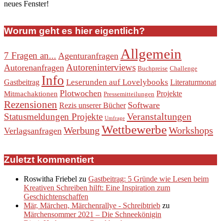
neues Fenster!
Worum geht es hier eigentlich?
Allgemein
7 Fragen an...
Agenturanfragen
Autoreninterviews
Autorenanfragen
Buchpreise
Challenge
Info
Leserunden auf Lovelybooks
Gastbeitrag
Literaturmonat
Plotwochen
Projekte
Mitmachaktionen
Pressemitteilungen
Rezensionen
Software
Rezis unserer Bücher
Veranstaltungen
Statusmeldungen Projekte
Umfrage
Wettbewerbe
Werbung
Workshops
Verlagsanfragen
Zuletzt kommentiert
Roswitha Friebel
zu
Gastbeitrag: 5 Gründe wie Lesen beim
Kreativen Schreiben hilft: Eine Inspiration zum
Geschichtenschaffen
Mär, Märchen, Märchenrallye - Schreibtrieb
zu
Märchensommer 2021 – Die Schneekönigin