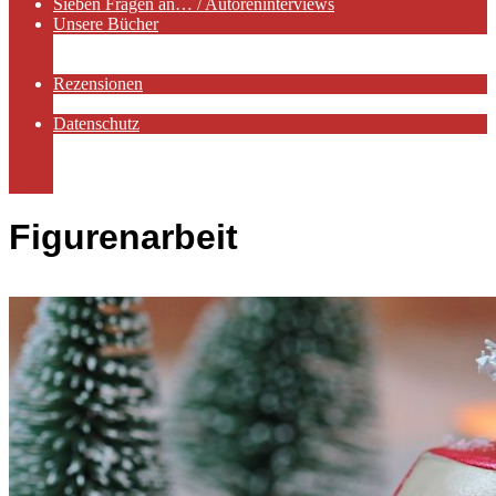
Sieben Fragen an… / Autoreninterviews
Unsere Bücher
Autorenservices
Autorenprofile
Rezensionen
Rezensionen auf Lovelybooks
Datenschutz
Näheres zu Cookies
AGB
Impressum
Figurenarbeit