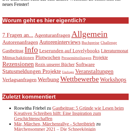
neues Fenster!
Worum geht es hier eigentlich?
Allgemein
7 Fragen an...
Agenturanfragen
Autoreninterviews
Autorenanfragen
Buchpreise
Challenge
Info
Leserunden auf Lovelybooks
Gastbeitrag
Literaturmonat
Plotwochen
Projekte
Mitmachaktionen
Pressemitteilungen
Rezensionen
Software
Rezis unserer Bücher
Veranstaltungen
Statusmeldungen Projekte
Umfrage
Wettbewerbe
Werbung
Workshops
Verlagsanfragen
Zuletzt kommentiert
Roswitha Friebel
zu
Gastbeitrag: 5 Gründe wie Lesen beim
Kreativen Schreiben hilft: Eine Inspiration zum
Geschichtenschaffen
Mär, Märchen, Märchenrallye - Schreibtrieb
zu
Märchensommer 2021 – Die Schneekönigin