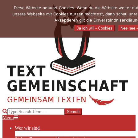
Skip
Diese Website benutzt Cookies. Wenn du die Website weiter nutz
to
unsere Webseite mit Cookies nutzen möchtest, dann schau unte
content
Akzeptieren gilt die Einverständniserkläru
Ja ich will - Cookies
Nee nee - 
TEXTGEMEINSCHAFT
Search
Primary
Menu
Navigation
Wer wir sind
Menu
Die Hauptakteurinnen