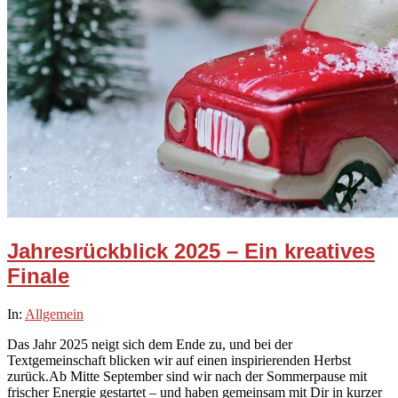
Jahresrückblick 2025 – Ein kreatives
Finale
2025-
In:
Allgemein
12-
Das Jahr 2025 neigt sich dem Ende zu, und bei der
15
Textgemeinschaft blicken wir auf einen inspirierenden Herbst
zurück.Ab Mitte September sind wir nach der Sommerpause mit
frischer Energie gestartet – und haben gemeinsam mit Dir in kurzer