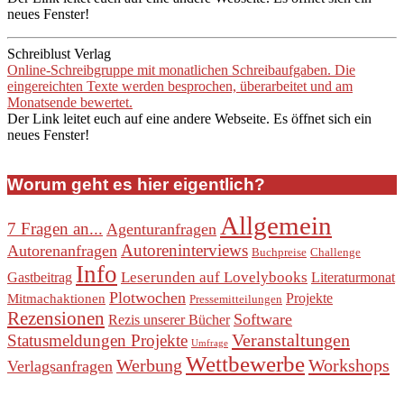
neues Fenster!
Schreiblust Verlag
Online-Schreibgruppe mit monatlichen Schreibaufgaben. Die
eingereichten Texte werden besprochen, überarbeitet und am
Monatsende bewertet.
Der Link leitet euch auf eine andere Webseite. Es öffnet sich ein
neues Fenster!
Worum geht es hier eigentlich?
Allgemein
7 Fragen an...
Agenturanfragen
Autoreninterviews
Autorenanfragen
Buchpreise
Challenge
Info
Leserunden auf Lovelybooks
Gastbeitrag
Literaturmonat
Plotwochen
Projekte
Mitmachaktionen
Pressemitteilungen
Rezensionen
Software
Rezis unserer Bücher
Veranstaltungen
Statusmeldungen Projekte
Umfrage
Wettbewerbe
Werbung
Workshops
Verlagsanfragen