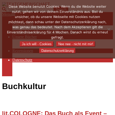
Skip
Diese Website benutzt Cookies. Wenn du die Website weiter
to
TEXTGEMEINSCHAFT
Search
nutzt, gehen wir von deinem Einverständnis aus. Bist du
content
Primary
Menu
unsicher, ob du unsere Webseite mit Cookies nutzen
Navigation
möchtest, dann schau unter der Datenschutzerklärung nach,
Wer wir sind
Menu
was genau das bedeutet. Nach dem Akzeptieren gilt die
Die Hauptakteurinnen
Einverständniserklärung für 4 Wochen. Danach wirst du erneut
Sieben Fragen an… / Autoreninterviews
Unsere Bücher
gefragt.
Autorenservices
Ja ich will - Cookies
Nee nee - nicht mit mir!
Autorenprofile
Rezensionen
Datenschutzerklärung
Rezensionen auf Lovelybooks
Datenschutz
Näheres zu Cookies
AGB
Impressum
Buchkultur
lit.COLOGNE: Das Buch als Event –