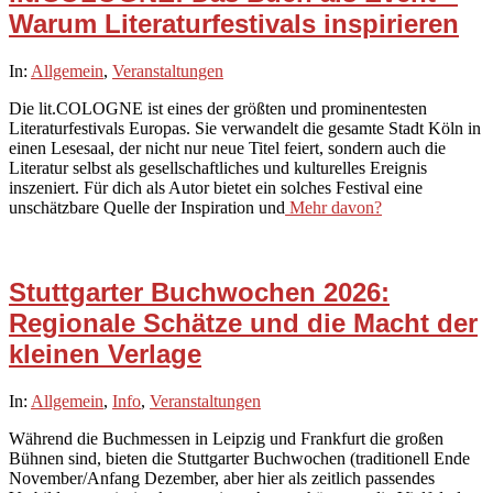
Warum Literaturfestivals inspirieren
2026-
In:
Allgemein
,
Veranstaltungen
03-
Die lit.COLOGNE ist eines der größten und prominentesten
05
Literaturfestivals Europas. Sie verwandelt die gesamte Stadt Köln in
einen Lesesaal, der nicht nur neue Titel feiert, sondern auch die
Literatur selbst als gesellschaftliches und kulturelles Ereignis
inszeniert. Für dich als Autor bietet ein solches Festival eine
unschätzbare Quelle der Inspiration und
Mehr davon?
Stuttgarter Buchwochen 2026:
Regionale Schätze und die Macht der
kleinen Verlage
2026-
In:
Allgemein
,
Info
,
Veranstaltungen
02-
Während die Buchmessen in Leipzig und Frankfurt die großen
26
Bühnen sind, bieten die Stuttgarter Buchwochen (traditionell Ende
November/Anfang Dezember, aber hier als zeitlich passendes