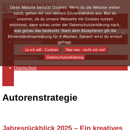
Skip
Diese Website benutzt Cookies. Wenn du die Website weiter
to
TEXTGEMEINSCHAFT
Search
nutzt, gehen wir von deinem Einverständnis aus. Bist du
content
Primary
Menu
unsicher, ob du unsere Webseite mit Cookies nutzen
Navigation
möchtest, dann schau unter der Datenschutzerklärung nach,
Wer wir sind
Menu
was genau das bedeutet. Nach dem Akzeptieren gilt die
Die Hauptakteurinnen
Einverständniserklärung für 4 Wochen. Danach wirst du erneut
Sieben Fragen an… / Autoreninterviews
Unsere Bücher
gefragt.
Autorenservices
Ja ich will - Cookies
Nee nee - nicht mit mir!
Autorenprofile
Rezensionen
Datenschutzerklärung
Rezensionen auf Lovelybooks
Datenschutz
Näheres zu Cookies
AGB
Impressum
Autorenstrategie
Jahresrückblick 2025 – Ein kreatives