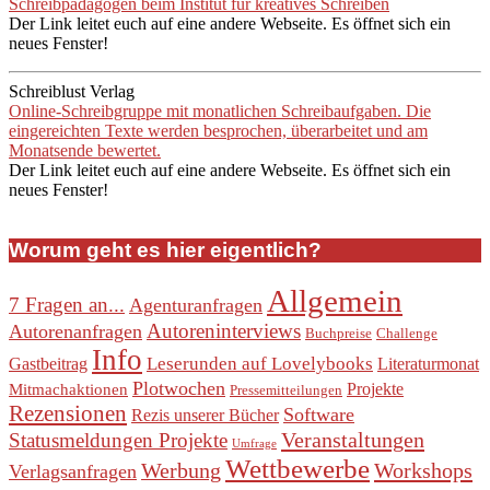
Schreibpädagogen beim Institut für kreatives Schreiben
Der Link leitet euch auf eine andere Webseite. Es öffnet sich ein
neues Fenster!
Schreiblust Verlag
Online-Schreibgruppe mit monatlichen Schreibaufgaben. Die
eingereichten Texte werden besprochen, überarbeitet und am
Monatsende bewertet.
Der Link leitet euch auf eine andere Webseite. Es öffnet sich ein
neues Fenster!
Worum geht es hier eigentlich?
Allgemein
7 Fragen an...
Agenturanfragen
Autoreninterviews
Autorenanfragen
Buchpreise
Challenge
Info
Leserunden auf Lovelybooks
Gastbeitrag
Literaturmonat
Plotwochen
Projekte
Mitmachaktionen
Pressemitteilungen
Rezensionen
Software
Rezis unserer Bücher
Veranstaltungen
Statusmeldungen Projekte
Umfrage
Wettbewerbe
Werbung
Workshops
Verlagsanfragen