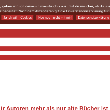
, gehen wir von deinem Einverständnis aus. Bist du unsicher, ob du u
 bedeutet. Nach dem Akzeptieren gilt die Einverständniserklärung für 
Ja ich will - Cookies
Nee nee - nicht mit mir!
Datenschutzerklärung
r Autoren mehr als nur alte Bücher ist