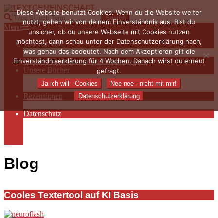
Skip
Diese Website benutzt Cookies. Wenn du die Website weiter
to
TEXTGEMEINSCHAFT
Search
nutzt, gehen wir von deinem Einverständnis aus. Bist du
content
Primary
Menu
unsicher, ob du unsere Webseite mit Cookies nutzen
Navigation
möchtest, dann schau unter der Datenschutzerklärung nach,
Wer wir sind
Menu
was genau das bedeutet. Nach dem Akzeptieren gilt die
Die Hauptakteurinnen
Einverständniserklärung für 4 Wochen. Danach wirst du erneut
Sieben Fragen an… / Autoreninterviews
Unsere Bücher
gefragt.
Autorenservices
Ja ich will - Cookies
Nee nee - nicht mit mir!
Autorenprofile
Rezensionen
Datenschutzerklärung
Rezensionen auf Lovelybooks
Datenschutz
Näheres zu Cookies
AGB
Impressum
Blog
2019-
Cooles Textertool auf KI Basis
10-
06