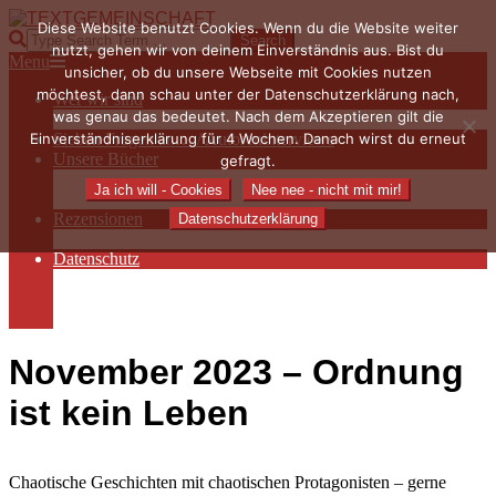
Skip
Diese Website benutzt Cookies. Wenn du die Website weiter
to
TEXTGEMEINSCHAFT
Search
nutzt, gehen wir von deinem Einverständnis aus. Bist du
content
Primary
Menu
unsicher, ob du unsere Webseite mit Cookies nutzen
Navigation
möchtest, dann schau unter der Datenschutzerklärung nach,
Wer wir sind
Menu
was genau das bedeutet. Nach dem Akzeptieren gilt die
Die Hauptakteurinnen
Einverständniserklärung für 4 Wochen. Danach wirst du erneut
Sieben Fragen an… / Autoreninterviews
Unsere Bücher
gefragt.
Autorenservices
Ja ich will - Cookies
Nee nee - nicht mit mir!
Autorenprofile
Rezensionen
Datenschutzerklärung
Rezensionen auf Lovelybooks
Datenschutz
Näheres zu Cookies
AGB
Impressum
November 2023 – Ordnung
ist kein Leben
Chaotische Geschichten mit chaotischen Protagonisten – gerne