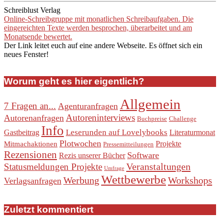
Schreiblust Verlag
Online-Schreibgruppe mit monatlichen Schreibaufgaben. Die
eingereichten Texte werden besprochen, überarbeitet und am
Monatsende bewertet.
Der Link leitet euch auf eine andere Webseite. Es öffnet sich ein
neues Fenster!
Worum geht es hier eigentlich?
Allgemein
7 Fragen an...
Agenturanfragen
Autoreninterviews
Autorenanfragen
Buchpreise
Challenge
Info
Leserunden auf Lovelybooks
Gastbeitrag
Literaturmonat
Plotwochen
Projekte
Mitmachaktionen
Pressemitteilungen
Rezensionen
Software
Rezis unserer Bücher
Veranstaltungen
Statusmeldungen Projekte
Umfrage
Wettbewerbe
Werbung
Workshops
Verlagsanfragen
Zuletzt kommentiert