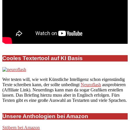
2019-
12-
Cooles Textertool auf KI Basis
17
Wer testen will, wie weit Künstliche Intelligenz schon eigenständig
Texte schreiben kann, der sollte unbedingt
Neuroflash
ausprobieren
(Affiliate Link). Neuerdings kann man da sogar Grafiken erstellen
lassen. Das Briefing hierzu muss aber in Englisch erfolgen. Fürs
Texten gibt es eine große Auswahl an Textarten und viele Sprachen.
Unsere Anthologien bei Amazon
Stöbern bei Amazon