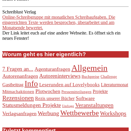
Schreiblust Verlag
Online-Schreibgruppe mit monatlichen Schreibaufgaben. Die
eingereichten Texte werden besprochen, überarbeitet und am
Monatsende bewertet.
Der Link leitet euch auf eine andere Webseite. Es öffnet sich ein
neues Fenster!
Worum geht es hier eigentlich?
Allgemein
7 Fragen an...
Agenturanfragen
Autoreninterviews
Autorenanfragen
Buchpreise
Challenge
Info
Leserunden auf Lovelybooks
Gastbeitrag
Literaturmonat
Plotwochen
Projekte
Mitmachaktionen
Pressemitteilungen
Rezensionen
Software
Rezis unserer Bücher
Veranstaltungen
Statusmeldungen Projekte
Umfrage
Wettbewerbe
Werbung
Workshops
Verlagsanfragen
Zuletzt kommentiert