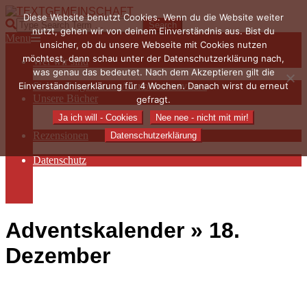
Skip
Diese Website benutzt Cookies. Wenn du die Website weiter
to
TEXTGEMEINSCHAFT
Search
nutzt, gehen wir von deinem Einverständnis aus. Bist du
content
Primary
Menu
unsicher, ob du unsere Webseite mit Cookies nutzen
Navigation
möchtest, dann schau unter der Datenschutzerklärung nach,
Wer wir sind
Menu
was genau das bedeutet. Nach dem Akzeptieren gilt die
Die Hauptakteurinnen
Einverständniserklärung für 4 Wochen. Danach wirst du erneut
Sieben Fragen an… / Autoreninterviews
Unsere Bücher
gefragt.
Autorenservices
Ja ich will - Cookies
Nee nee - nicht mit mir!
Autorenprofile
Rezensionen
Datenschutzerklärung
Rezensionen auf Lovelybooks
Datenschutz
Näheres zu Cookies
AGB
Impressum
Adventskalender »
18.
Dezember