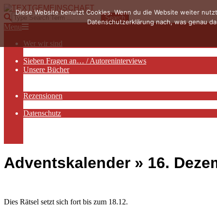
Skip
Diese Website benutzt Cookies. Wenn du die Website weiter nutzt
to
TEXTGEMEINSCHAFT
Search
Datenschutzerklärung nach, was genau das
content
Primary
Menu
Navigation
Wer wir sind
Menu
Die Hauptakteurinnen
Sieben Fragen an… / Autoreninterviews
Unsere Bücher
Autorenservices
Autorenprofile
Rezensionen
Rezensionen auf Lovelybooks
Datenschutz
Näheres zu Cookies
AGB
Impressum
Adventskalender »
16. Deze
Dies Rätsel setzt sich fort bis zum 18.12.