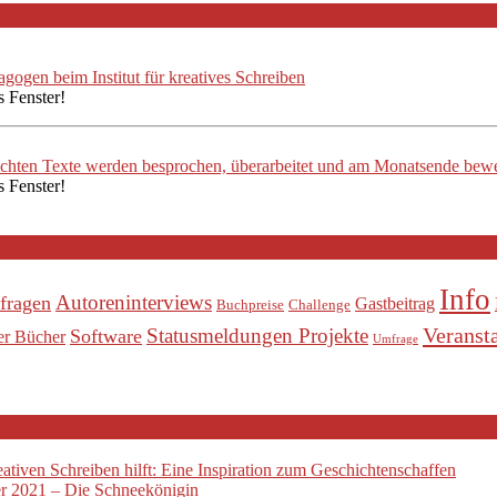
ogen beim Institut für kreatives Schreiben
s Fenster!
ichten Texte werden besprochen, überarbeitet und am Monatsende bewe
s Fenster!
Info
Autoreninterviews
fragen
Gastbeitrag
Buchpreise
Challenge
Veranst
Statusmeldungen Projekte
Software
er Bücher
Umfrage
tiven Schreiben hilft: Eine Inspiration zum Geschichtenschaffen
 2021 – Die Schneekönigin