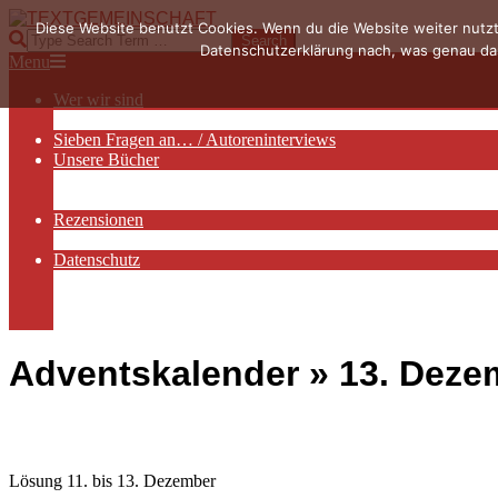
Skip
Diese Website benutzt Cookies. Wenn du die Website weiter nutzt
to
TEXTGEMEINSCHAFT
Search
Datenschutzerklärung nach, was genau das
content
Primary
Menu
Navigation
Wer wir sind
Menu
Die Hauptakteurinnen
Sieben Fragen an… / Autoreninterviews
Unsere Bücher
Autorenservices
Autorenprofile
Rezensionen
Rezensionen auf Lovelybooks
Datenschutz
Näheres zu Cookies
AGB
Impressum
Adventskalender »
13. Deze
Lösung 11. bis 13. Dezember