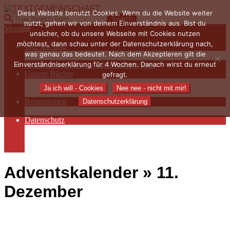
Skip
Diese Website benutzt Cookies. Wenn du die Website weiter
to
TEXTGEMEINSCHAFT
Search
nutzt, gehen wir von deinem Einverständnis aus. Bist du
content
Primary
Menu
unsicher, ob du unsere Webseite mit Cookies nutzen
Navigation
möchtest, dann schau unter der Datenschutzerklärung nach,
Wer wir sind
Menu
was genau das bedeutet. Nach dem Akzeptieren gilt die
Die Hauptakteurinnen
Einverständniserklärung für 4 Wochen. Danach wirst du erneut
Sieben Fragen an… / Autoreninterviews
Unsere Bücher
gefragt.
Autorenservices
Ja ich will - Cookies
Nee nee - nicht mit mir!
Autorenprofile
Rezensionen
Datenschutzerklärung
Rezensionen auf Lovelybooks
Datenschutz
Näheres zu Cookies
AGB
Impressum
Adventskalender »
11.
Dezember