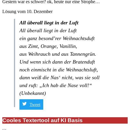
Gestern war es schwer? ok, heute nur eine Strophe…
Lösung vom 10. Dezember
All überall liegt in der Luft
All überall liegt in der Luft
ein ganz besond’rer Weihnachtsduft
aus Zimt, Orange, Vanillin,
aus Weihrauch und aus Tannengrün.
Und wenn sich dann der Bratenduft
noch einmischt in die Weihnachtsluft,
dann weiß die Nas‘ nicht, was sie soll
und ruft: „Ich hab die Nase voll!“
(Unbekannt)
Tweet
2019-
12-
Cooles Textertool auf KI Basis
10