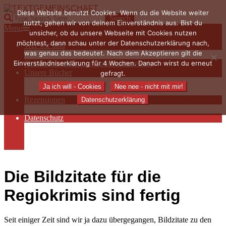
Skip
Diese Website benutzt Cookies. Wenn du die Website weiter
to
TEXTGEMEINSCHAFT
Search
nutzt, gehen wir von deinem Einverständnis aus. Bist du
content
Primary
Menu
unsicher, ob du unsere Webseite mit Cookies nutzen
Navigation
möchtest, dann schau unter der Datenschutzerklärung nach,
Wer wir sind
Menu
was genau das bedeutet. Nach dem Akzeptieren gilt die
Die Hauptakteurinnen
Einverständniserklärung für 4 Wochen. Danach wirst du erneut
Sieben Fragen an… / Autoreninterviews
Unsere Bücher
gefragt.
Autorenservices
Ja ich will - Cookies
Nee nee - nicht mit mir!
Autorenprofile
Rezensionen
Datenschutzerklärung
Rezensionen auf Lovelybooks
Datenschutz
Näheres zu Cookies
AGB
Impressum
Die Bildzitate für die
Regiokrimis sind fertig
Seit einiger Zeit sind wir ja dazu übergegangen, Bildzitate zu den