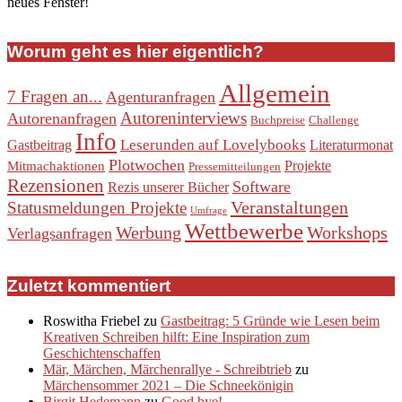
neues Fenster!
Worum geht es hier eigentlich?
Allgemein
7 Fragen an...
Agenturanfragen
Autoreninterviews
Autorenanfragen
Buchpreise
Challenge
Info
Leserunden auf Lovelybooks
Gastbeitrag
Literaturmonat
Plotwochen
Projekte
Mitmachaktionen
Pressemitteilungen
Rezensionen
Software
Rezis unserer Bücher
Veranstaltungen
Statusmeldungen Projekte
Umfrage
Wettbewerbe
Werbung
Workshops
Verlagsanfragen
Zuletzt kommentiert
Roswitha Friebel
zu
Gastbeitrag: 5 Gründe wie Lesen beim
Kreativen Schreiben hilft: Eine Inspiration zum
Geschichtenschaffen
Mär, Märchen, Märchenrallye - Schreibtrieb
zu
Märchensommer 2021 – Die Schneekönigin
Birgit Hedemann
zu
Good bye!