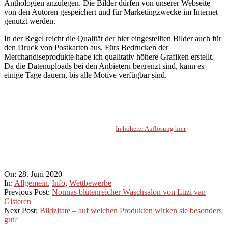
Anthologien anzulegen. Die Bilder dürfen von unserer Webseite
von den Autoren gespeichert und für Marketingzwecke im Internet
genutzt werden.
In der Regel reicht die Qualität der hier eingestellten Bilder auch für
den Druck von Postkarten aus. Fürs Bedrucken der
Merchandiseprodukte habe ich qualitativ höhere Grafiken erstellt.
Da die Datenuploads bei den Anbietern begrenzt sind, kann es
einige Tage dauern, bis alle Motive verfügbar sind.
In höherer Auflösung hier
2020-
On:
28. Juni 2020
06-
In:
Allgemein
,
Info
,
Wettbewerbe
28
Previous Post:
Nonnas blütenreicher Waschsalon von Luzi van
Gisteren
Next Post:
Bildzitate – auf welchen Produkten wirken sie besonders
gut?