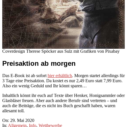
Coverdesign Therese Spöcker aus Sulz mit Grafiken von Pixabay
Preisaktion ab morgen
Das E-Book ist ab sofort
hier erhältlich
. Morgen startet allerdings für
3 Tage eine Preisaktion. Da kostet es nur 2,49 Euro statt 7,99 Euro.
Also ein wenig Geduld und Ihr könnt sparen…
Inhaltlich könnt ihr euch auf Texte über Henker, Honigsammler oder
Glasbläser freuen. Aber auch andere Berufe sind vertreten – und
auch die Beiträge, die es nicht ins Buch geschafft haben, waren
allesamt toll.
2020-
On:
29. Mai 2020
05-
In:
Allgemein
,
Info
,
Wettbewerbe