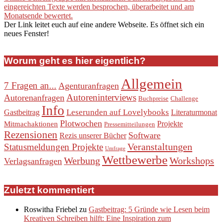
eingereichten Texte werden besprochen, überarbeitet und am
Monatsende bewertet.
Der Link leitet euch auf eine andere Webseite. Es öffnet sich ein
neues Fenster!
Worum geht es hier eigentlich?
Allgemein
7 Fragen an...
Agenturanfragen
Autoreninterviews
Autorenanfragen
Buchpreise
Challenge
Info
Leserunden auf Lovelybooks
Gastbeitrag
Literaturmonat
Plotwochen
Projekte
Mitmachaktionen
Pressemitteilungen
Rezensionen
Software
Rezis unserer Bücher
Veranstaltungen
Statusmeldungen Projekte
Umfrage
Wettbewerbe
Werbung
Workshops
Verlagsanfragen
Zuletzt kommentiert
Roswitha Friebel
zu
Gastbeitrag: 5 Gründe wie Lesen beim
Kreativen Schreiben hilft: Eine Inspiration zum