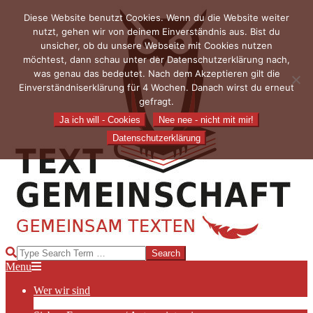
Skip
Diese Website benutzt Cookies. Wenn du die Website weiter
to
nutzt, gehen wir von deinem Einverständnis aus. Bist du
content
unsicher, ob du unsere Webseite mit Cookies nutzen
möchtest, dann schau unter der Datenschutzerklärung nach,
was genau das bedeutet. Nach dem Akzeptieren gilt die
Einverständniserklärung für 4 Wochen. Danach wirst du erneut
gefragt.
Ja ich will - Cookies
Nee nee - nicht mit mir!
Datenschutzerklärung
TEXTGEMEINSCHAFT
Search
Primary
Menu
Navigation
Wer wir sind
Menu
Die Hauptakteurinnen