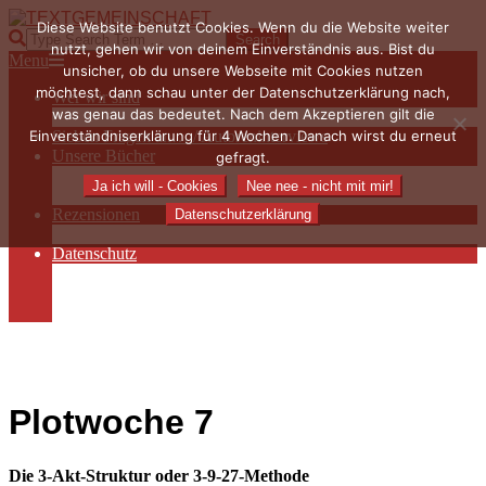
Skip
Diese Website benutzt Cookies. Wenn du die Website weiter
to
TEXTGEMEINSCHAFT
Search
nutzt, gehen wir von deinem Einverständnis aus. Bist du
content
Primary
Menu
unsicher, ob du unsere Webseite mit Cookies nutzen
Navigation
möchtest, dann schau unter der Datenschutzerklärung nach,
Wer wir sind
Menu
was genau das bedeutet. Nach dem Akzeptieren gilt die
Die Hauptakteurinnen
Einverständniserklärung für 4 Wochen. Danach wirst du erneut
Sieben Fragen an… / Autoreninterviews
Unsere Bücher
gefragt.
Autorenservices
Ja ich will - Cookies
Nee nee - nicht mit mir!
Autorenprofile
Rezensionen
Datenschutzerklärung
Rezensionen auf Lovelybooks
Datenschutz
Näheres zu Cookies
AGB
Impressum
Plotwoche 7
Die 3-Akt-Struktur oder 3-9-27-Methode