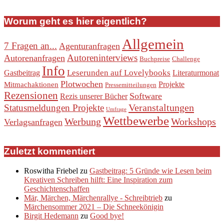
Worum geht es hier eigentlich?
Allgemein
7 Fragen an...
Agenturanfragen
Autoreninterviews
Autorenanfragen
Buchpreise
Challenge
Info
Leserunden auf Lovelybooks
Gastbeitrag
Literaturmonat
Plotwochen
Projekte
Mitmachaktionen
Pressemitteilungen
Rezensionen
Software
Rezis unserer Bücher
Veranstaltungen
Statusmeldungen Projekte
Umfrage
Wettbewerbe
Werbung
Workshops
Verlagsanfragen
Zuletzt kommentiert
Roswitha Friebel
zu
Gastbeitrag: 5 Gründe wie Lesen beim
Kreativen Schreiben hilft: Eine Inspiration zum
Geschichtenschaffen
Mär, Märchen, Märchenrallye - Schreibtrieb
zu
Märchensommer 2021 – Die Schneekönigin
Birgit Hedemann
zu
Good bye!