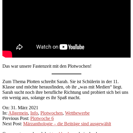
Das war unsere Fastenzeit mit den Plotwochen!
Zum Thema Plotten schreibt Sarah. Sie ist Schülerin in der 11.
Klasse und möchte herausfinden, ob ihr „was mit Medien“ liegt.
Sarah sucht noch ihre berufliche Richtung und probiert sich bei uns
ein wenig aus, solange es ihr Spaß macht.
2021-
On:
31. März 2021
03-
In:
Allgemein
,
Info
,
Plotwochen
,
Wettbewerbe
31
Previous Post:
Plotwoche 6
Next Post:
Märzanthologie – die Beiträge sind ausgewählt