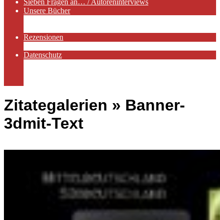
Sieben Fragen an… / Autoreninterviews
Unsere Bücher
Autorenservices
Autorenprofile
Rezensionen
Rezensionen auf Lovelybooks
Datenschutz
Näheres zu Cookies
AGB
Impressum
Zitategalerien »
Banner-
3dmit-Text