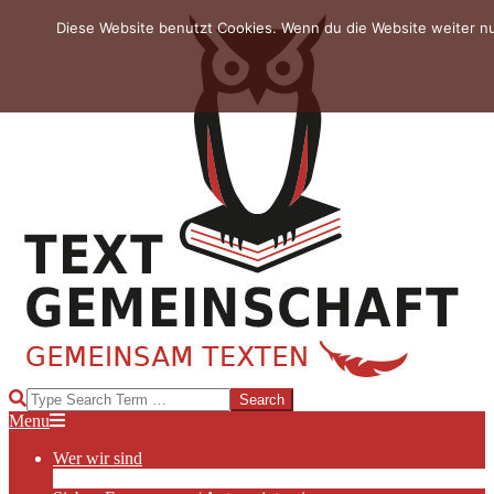
Skip
Diese Website benutzt Cookies. Wenn du die Website weiter n
to
content
TEXTGEMEINSCHAFT
Search
Primary
Menu
Navigation
Wer wir sind
Menu
Die Hauptakteurinnen