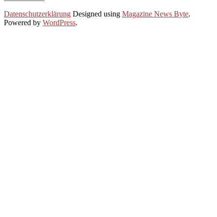
2020-
Datenschutzerklärung
Designed using
Magazine News Byte
.
06-
Powered by
WordPress
.
28