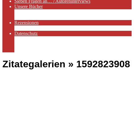
Sieben Fragen an… / Autoreninterviews
Unsere Bücher
Autorenservices
Autorenprofile
Rezensionen
Rezensionen auf Lovelybooks
Datenschutz
Näheres zu Cookies
AGB
Impressum
Zitategalerien »
1592823908