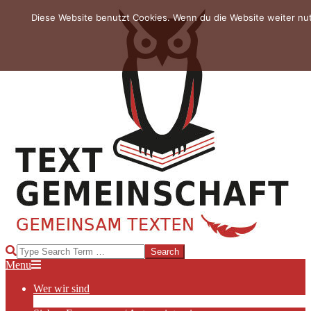
Skip
Diese Website benutzt Cookies. Wenn du die Website weiter nut
to
content
TEXTGEMEINSCHAFT
Search
Primary
Menu
Navigation
Wer wir sind
Menu
Die Hauptakteurinnen