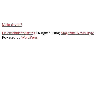
Mehr davon?
2020-
Datenschutzerklärung
Designed using
Magazine News Byte
.
06-
Powered by
WordPress
.
22