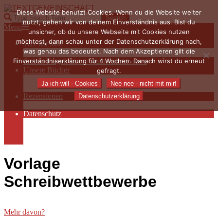
Skip
Diese Website benutzt Cookies. Wenn du die Website weiter
to
TEXTGEMEINSCHAFT
Search
nutzt, gehen wir von deinem Einverständnis aus. Bist du
content
Primary
Menu
unsicher, ob du unsere Webseite mit Cookies nutzen
Navigation
möchtest, dann schau unter der Datenschutzerklärung nach,
Wer wir sind
Menu
was genau das bedeutet. Nach dem Akzeptieren gilt die
Die Hauptakteurinnen
Einverständniserklärung für 4 Wochen. Danach wirst du erneut
Sieben Fragen an… / Autoreninterviews
Unsere Bücher
gefragt.
Autorenservices
Ja ich will - Cookies
Nee nee - nicht mit mir!
Autorenprofile
Rezensionen
Datenschutzerklärung
Rezensionen auf Lovelybooks
Datenschutz
Näheres zu Cookies
AGB
Impressum
Vorlage
Schreibwettbewerbe
Mehr davon?