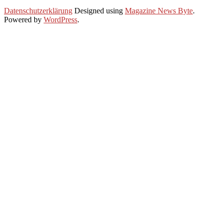
2019-
Datenschutzerklärung
Designed using
Magazine News Byte
.
10-
Powered by
WordPress
.
06