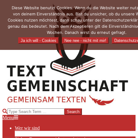
Skip
Diese Website benutzt Cookies. Wenn du die Website weiter nutz
to
von deinem Einverständnis aus. Bist du unsicher, ob du unsere 
content
Cookies nutzen möchtest, dann schau unter der Datenschutzerklä
genau das bedeutet. Nach dem Akzeptieren gilt die Einverständnise
Wochen. Danach wirst du erneut gefragt.
Ja ich will - Cookies
Nee nee - nicht mit mir!
Datenschutze
TEXTGEMEINSCHAFT
Search
Primary
Menu
Navigation
Wer wir sind
Menu
Die Hauptakteurinnen