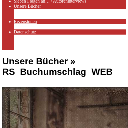
Sieben Fragen an… / Autoreninterviews
Unsere Bücher
Autorenservices
Autorenprofile
Rezensionen
Rezensionen auf Lovelybooks
Datenschutz
Näheres zu Cookies
AGB
Impressum
Unsere Bücher »
RS_Buchumschlag_WEB