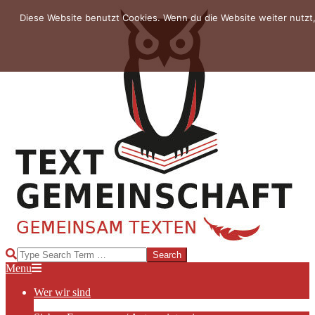
Skip
Diese Website benutzt Cookies. Wenn du die Website weiter nutzt
to
content
TEXTGEMEINSCHAFT
Search
Primary
Menu
Navigation
Wer wir sind
Menu
Die Hauptakteurinnen