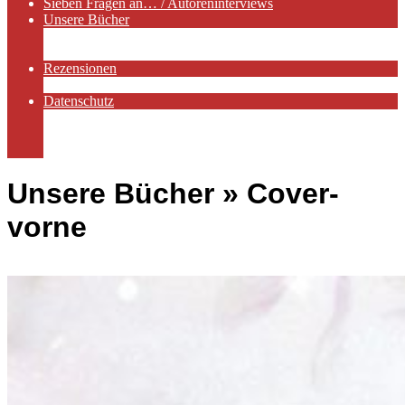
Sieben Fragen an… / Autoreninterviews
Unsere Bücher
Autorenservices
Autorenprofile
Rezensionen
Rezensionen auf Lovelybooks
Datenschutz
Näheres zu Cookies
AGB
Impressum
Unsere Bücher »
Cover-
vorne