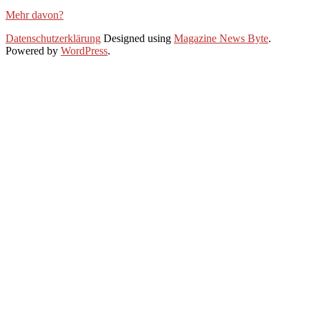
Mehr davon?
2020-
Datenschutzerklärung
Designed using
Magazine News Byte
.
06-
Powered by
WordPress
.
01