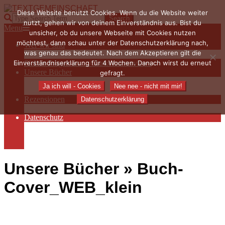
Skip
Diese Website benutzt Cookies. Wenn du die Website weiter
to
TEXTGEMEINSCHAFT
Search
nutzt, gehen wir von deinem Einverständnis aus. Bist du
content
Primary
Menu
unsicher, ob du unsere Webseite mit Cookies nutzen
Navigation
möchtest, dann schau unter der Datenschutzerklärung nach,
Wer wir sind
Menu
was genau das bedeutet. Nach dem Akzeptieren gilt die
Die Hauptakteurinnen
Einverständniserklärung für 4 Wochen. Danach wirst du erneut
Sieben Fragen an… / Autoreninterviews
Unsere Bücher
gefragt.
Autorenservices
Ja ich will - Cookies
Nee nee - nicht mit mir!
Autorenprofile
Rezensionen
Datenschutzerklärung
Rezensionen auf Lovelybooks
Datenschutz
Näheres zu Cookies
AGB
Impressum
Unsere Bücher »
Buch-
Cover_WEB_klein