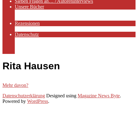
Sieben Fragen an… / Autoreninterviews
Unsere Bücher
Autorenservices
Autorenprofile
Rezensionen
Rezensionen auf Lovelybooks
Datenschutz
Näheres zu Cookies
AGB
Impressum
Rita Hausen
Mehr davon?
2020-
Datenschutzerklärung
Designed using
Magazine News Byte
.
06-
Powered by
WordPress
.
14