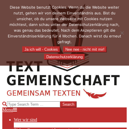
Skip
Diese Website benutzt Cookies. Wenn du die Website weiter
to
nutzt, gehen wir von deinem Einverständnis aus. Bist du
content
unsicher, ob du unsere Webseite mit Cookies nutzen
möchtest, dann schau unter der Datenschutzerklärung nach,
was genau das bedeutet. Nach dem Akzeptieren gilt die
Einverständniserklärung für 4 Wochen. Danach wirst du erneut
gefragt.
Ja ich will - Cookies
Nee nee - nicht mit mir!
Datenschutzerklärung
TEXTGEMEINSCHAFT
Search
Primary
Menu
Navigation
Wer wir sind
Menu
Die Hauptakteurinnen