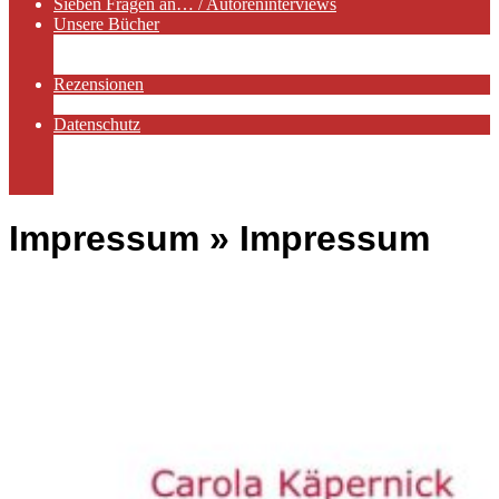
Sieben Fragen an… / Autoreninterviews
Unsere Bücher
Autorenservices
Autorenprofile
Rezensionen
Rezensionen auf Lovelybooks
Datenschutz
Näheres zu Cookies
AGB
Impressum
Impressum »
Impressum