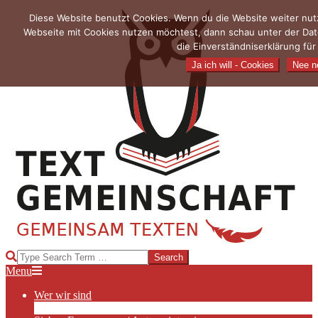
Skip
Diese Website benutzt Cookies. Wenn du die Website weiter nutz
to
Webseite mit Cookies nutzen möchtest, dann schau unter der Dat
content
die Einverständniserklärung fü
Ja ich will - Cookies
Nee ne
TEXTGEMEINSCHAFT
Search
Primary
Menu
Navigation
Wer wir sind
Menu
Die Hauptakteurinnen