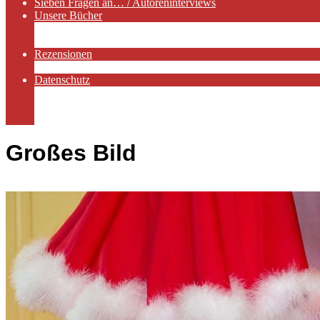
Sieben Fragen an… / Autoreninterviews
Unsere Bücher
Autorenservices
Autorenprofile
Rezensionen
Rezensionen auf Lovelybooks
Datenschutz
Näheres zu Cookies
AGB
Impressum
Großes Bild