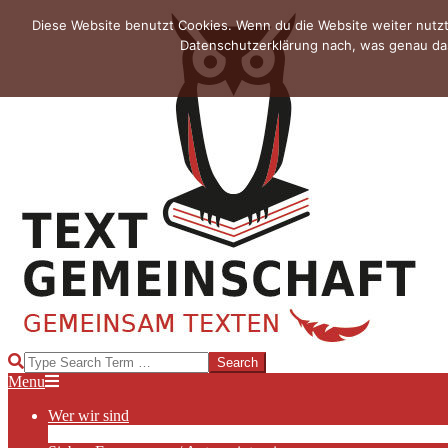
Skip
Diese Website benutzt Cookies. Wenn du die Website weiter nutzt
to
Datenschutzerklärung nach, was genau das
content
TEXTGEMEINSCHAFT
Search
Primary
Menu
Navigation
Wer wir sind
Menu
Die Hauptakteurinnen