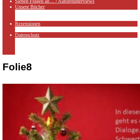
Sieben Fragen an… / Autoreninterviews
Unsere Bücher
Autorenservices
Autorenprofile
Rezensionen
Rezensionen auf Lovelybooks
Datenschutz
Näheres zu Cookies
AGB
Impressum
Folie8