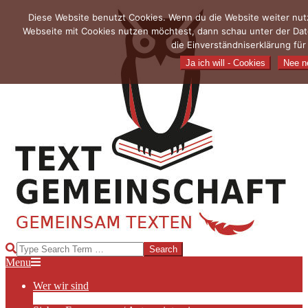
Skip
Diese Website benutzt Cookies. Wenn du die Website weiter nutz
to
Webseite mit Cookies nutzen möchtest, dann schau unter der Dat
content
die Einverständniserklärung fü
Ja ich will - Cookies
Nee ne
TEXTGEMEINSCHAFT
Search
Primary
Menu
Navigation
Wer wir sind
Menu
Die Hauptakteurinnen