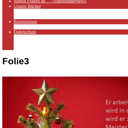
Sieben Fragen an… / Autoreninterviews
Unsere Bücher
Autorenservices
Autorenprofile
Rezensionen
Rezensionen auf Lovelybooks
Datenschutz
Näheres zu Cookies
AGB
Impressum
Folie3