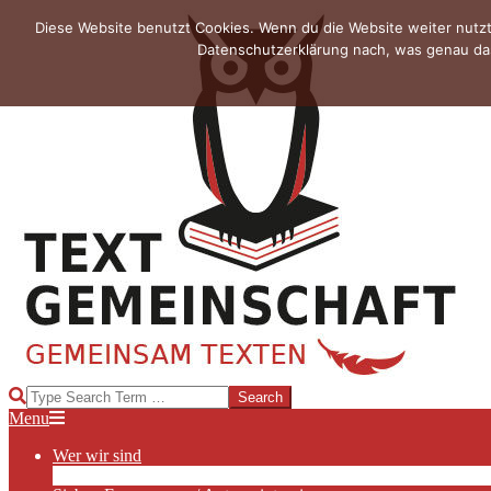
Skip
Diese Website benutzt Cookies. Wenn du die Website weiter nutzt
to
Datenschutzerklärung nach, was genau das
content
TEXTGEMEINSCHAFT
Search
Primary
Menu
Navigation
Wer wir sind
Menu
Die Hauptakteurinnen