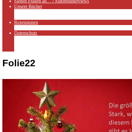
Sieben Fragen an… / Autoreninterviews
Unsere Bücher
Autorenservices
Autorenprofile
Rezensionen
Rezensionen auf Lovelybooks
Datenschutz
Näheres zu Cookies
AGB
Impressum
Folie22