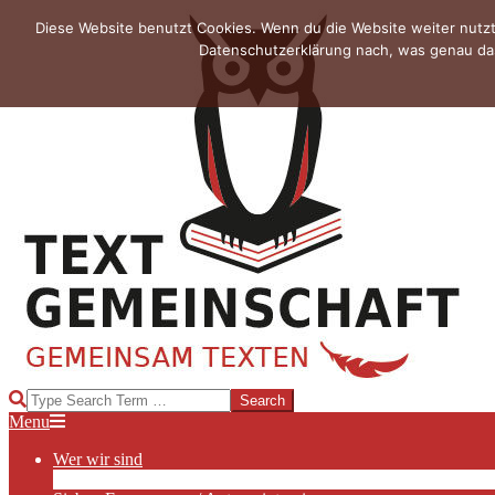
Skip
Diese Website benutzt Cookies. Wenn du die Website weiter nutzt
to
Datenschutzerklärung nach, was genau das
content
TEXTGEMEINSCHAFT
Search
Primary
Menu
Navigation
Wer wir sind
Menu
Die Hauptakteurinnen