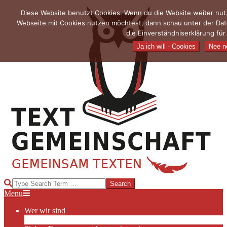
Skip
Diese Website benutzt Cookies. Wenn du die Website weiter nutz
to
Webseite mit Cookies nutzen möchtest, dann schau unter der Dat
content
die Einverständniserklärung fü
Ja ich will - Cookies
Nee ne
TEXTGEMEINSCHAFT
Search
Primary
Menu
Navigation
Wer wir sind
Menu
Die Hauptakteurinnen