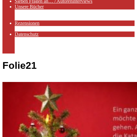
Sieben Fragen an… / Autoreninterviews
Unsere Bücher
Autorenservices
Autorenprofile
Rezensionen
Rezensionen auf Lovelybooks
Datenschutz
Näheres zu Cookies
AGB
Impressum
Folie21