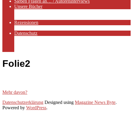
Sieben Fragen an… / Autoreninterviews
Unsere Bücher
Autorenservices
Autorenprofile
Rezensionen
Rezensionen auf Lovelybooks
Datenschutz
Näheres zu Cookies
AGB
Impressum
Folie2
Mehr davon?
2019-
Datenschutzerklärung
Designed using
Magazine News Byte
.
11-
Powered by
WordPress
.
27