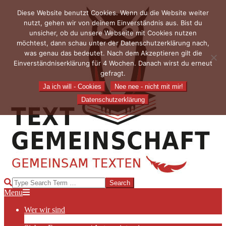
Skip
Diese Website benutzt Cookies. Wenn du die Website weiter
to
nutzt, gehen wir von deinem Einverständnis aus. Bist du
content
unsicher, ob du unsere Webseite mit Cookies nutzen
möchtest, dann schau unter der Datenschutzerklärung nach,
was genau das bedeutet. Nach dem Akzeptieren gilt die
Einverständniserklärung für 4 Wochen. Danach wirst du erneut
gefragt.
Ja ich will - Cookies
Nee nee - nicht mit mir!
Datenschutzerklärung
TEXTGEMEINSCHAFT
Search
Primary
Menu
Navigation
Wer wir sind
Menu
Die Hauptakteurinnen