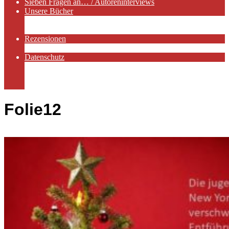
Sieben Fragen an… / Autoreninterviews
Unsere Bücher
Autorenservices
Autorenprofile
Rezensionen
Rezensionen auf Lovelybooks
Datenschutz
Näheres zu Cookies
AGB
Impressum
Folie12