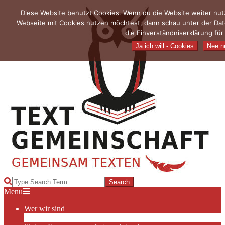
Skip
Diese Website benutzt Cookies. Wenn du die Website weiter nutz
to
Webseite mit Cookies nutzen möchtest, dann schau unter der Dat
content
die Einverständniserklärung fü
Ja ich will - Cookies
Nee ne
TEXTGEMEINSCHAFT
Search
Primary
Menu
Navigation
Wer wir sind
Menu
Die Hauptakteurinnen