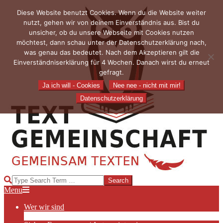
Skip
Diese Website benutzt Cookies. Wenn du die Website weiter
to
nutzt, gehen wir von deinem Einverständnis aus. Bist du
content
unsicher, ob du unsere Webseite mit Cookies nutzen
möchtest, dann schau unter der Datenschutzerklärung nach,
was genau das bedeutet. Nach dem Akzeptieren gilt die
Einverständniserklärung für 4 Wochen. Danach wirst du erneut
gefragt.
Ja ich will - Cookies
Nee nee - nicht mit mir!
Datenschutzerklärung
TEXTGEMEINSCHAFT
Search
Primary
Menu
Navigation
Wer wir sind
Menu
Die Hauptakteurinnen