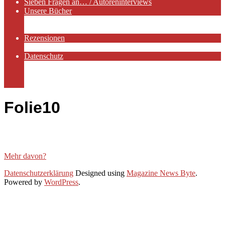
Sieben Fragen an… / Autoreninterviews
Unsere Bücher
Autorenservices
Autorenprofile
Rezensionen
Rezensionen auf Lovelybooks
Datenschutz
Näheres zu Cookies
AGB
Impressum
Folie10
Mehr davon?
2019-
Datenschutzerklärung
Designed using
Magazine News Byte
.
11-
Powered by
WordPress
.
27