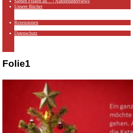
Sieben Fragen an… / Autoreninterviews
Unsere Bücher
Autorenservices
Autorenprofile
Rezensionen
Rezensionen auf Lovelybooks
Datenschutz
Näheres zu Cookies
AGB
Impressum
Folie1