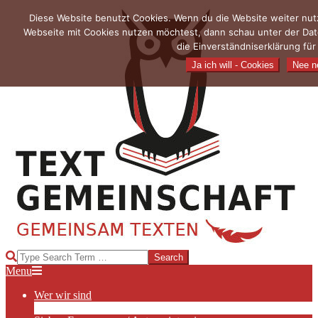
Skip
Diese Website benutzt Cookies. Wenn du die Website weiter nutz
to
Webseite mit Cookies nutzen möchtest, dann schau unter der Dat
content
die Einverständniserklärung fü
Ja ich will - Cookies
Nee ne
TEXTGEMEINSCHAFT
Search
Primary
Menu
Navigation
Wer wir sind
Menu
Die Hauptakteurinnen