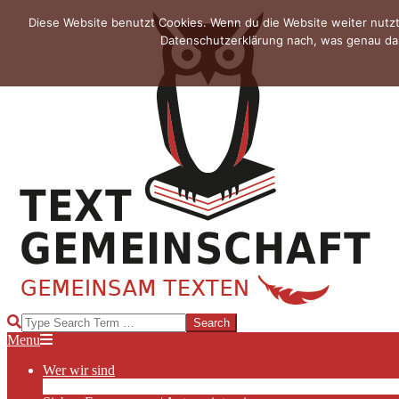
Skip
Diese Website benutzt Cookies. Wenn du die Website weiter nutzt
to
Datenschutzerklärung nach, was genau das
content
TEXTGEMEINSCHAFT
Search
Primary
Menu
Navigation
Wer wir sind
Menu
Die Hauptakteurinnen