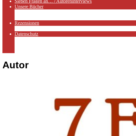
Sieben Fragen an… / Autoreninterviews
Unsere Bücher
Autorenservices
Autorenprofile
Rezensionen
Rezensionen auf Lovelybooks
Datenschutz
Näheres zu Cookies
AGB
Impressum
Autor