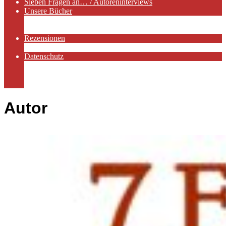
Sieben Fragen an… / Autoreninterviews
Unsere Bücher
Autorenservices
Autorenprofile
Rezensionen
Rezensionen auf Lovelybooks
Datenschutz
Näheres zu Cookies
AGB
Impressum
Autor