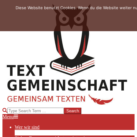
Skip
Diese Website benutzt Cookies. Wenn du die Website weiter n
to
content
TEXTGEMEINSCHAFT
Search
Primary
Menu
Navigation
Wer wir sind
Menu
Die Hauptakteurinnen