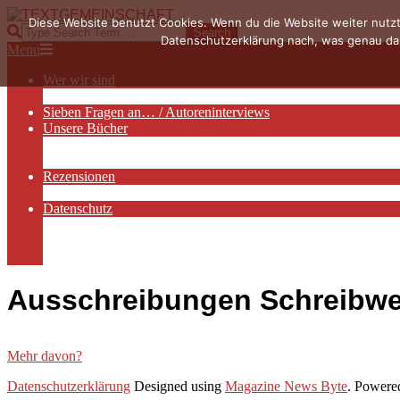
Skip
Diese Website benutzt Cookies. Wenn du die Website weiter nutzt
to
TEXTGEMEINSCHAFT
Search
Datenschutzerklärung nach, was genau das
content
Primary
Menu
Navigation
Wer wir sind
Menu
Die Hauptakteurinnen
Sieben Fragen an… / Autoreninterviews
Unsere Bücher
Autorenservices
Autorenprofile
Rezensionen
Rezensionen auf Lovelybooks
Datenschutz
Näheres zu Cookies
AGB
Impressum
Ausschreibungen Schreibwe
Mehr davon?
2019-
Datenschutzerklärung
Designed using
Magazine News Byte
. Powere