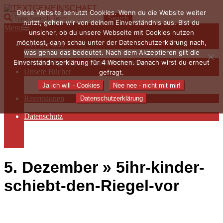
Skip
Diese Website benutzt Cookies. Wenn du die Website weiter
to
TEXTGEMEINSCHAFT
Search
nutzt, gehen wir von deinem Einverständnis aus. Bist du
content
Primary
Menu
unsicher, ob du unsere Webseite mit Cookies nutzen
Navigation
möchtest, dann schau unter der Datenschutzerklärung nach,
Wer wir sind
Menu
was genau das bedeutet. Nach dem Akzeptieren gilt die
Die Hauptakteurinnen
Einverständniserklärung für 4 Wochen. Danach wirst du erneut
Sieben Fragen an… / Autoreninterviews
Unsere Bücher
gefragt.
Autorenservices
Ja ich will - Cookies
Nee nee - nicht mit mir!
Autorenprofile
Rezensionen
Datenschutzerklärung
Rezensionen auf Lovelybooks
Datenschutz
Näheres zu Cookies
AGB
Impressum
5. Dezember »
5ihr-kinder-
schiebt-den-Riegel-vor